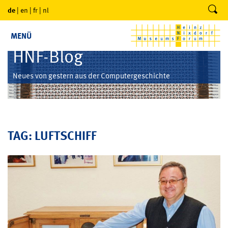
de
|
en
|
fr
|
nl
MENÜ
HNF-Blog
Neues von gestern aus der Computergeschichte
TAG: LUFTSCHIFF