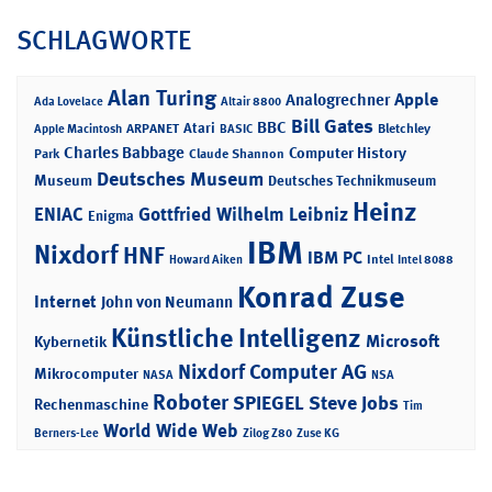
SCHLAGWORTE
Alan Turing
Apple
Analogrechner
Ada Lovelace
Altair 8800
Bill Gates
BBC
Atari
ARPANET
Bletchley
Apple Macintosh
BASIC
Charles Babbage
Computer History
Park
Claude Shannon
Deutsches Museum
Museum
Deutsches Technikmuseum
Heinz
ENIAC
Gottfried Wilhelm Leibniz
Enigma
IBM
Nixdorf
HNF
IBM PC
Intel
Howard Aiken
Intel 8088
Konrad Zuse
Internet
John von Neumann
Künstliche Intelligenz
Microsoft
Kybernetik
Nixdorf Computer AG
Mikrocomputer
NASA
NSA
Roboter
SPIEGEL
Steve Jobs
Rechenmaschine
Tim
World Wide Web
Berners-Lee
Zilog Z80
Zuse KG