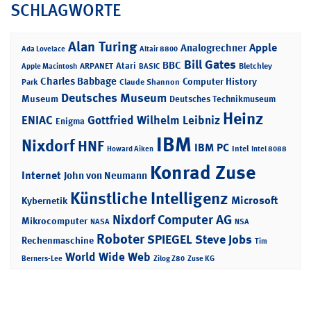
SCHLAGWORTE
Alan Turing
Apple
Analogrechner
Ada Lovelace
Altair 8800
Bill Gates
BBC
Atari
ARPANET
Bletchley
Apple Macintosh
BASIC
Charles Babbage
Computer History
Park
Claude Shannon
Deutsches Museum
Museum
Deutsches Technikmuseum
Heinz
ENIAC
Gottfried Wilhelm Leibniz
Enigma
IBM
Nixdorf
HNF
IBM PC
Intel
Howard Aiken
Intel 8088
Konrad Zuse
Internet
John von Neumann
Künstliche Intelligenz
Microsoft
Kybernetik
Nixdorf Computer AG
Mikrocomputer
NASA
NSA
Roboter
SPIEGEL
Steve Jobs
Rechenmaschine
Tim
World Wide Web
Berners-Lee
Zilog Z80
Zuse KG