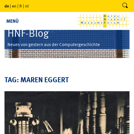
de
|
en
|
fr
|
nl
MENÜ
HNF-Blog
Neues von gestern aus der Computergeschichte
TAG: MAREN EGGERT