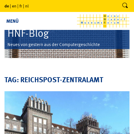
de
|
en
|
fr
|
nl
MENÜ
HNF-Blog
Neues von gestern aus der Computergeschichte
TAG: REICHSPOST-ZENTRALAMT