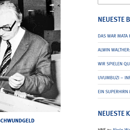
nach:
NEUESTE 
DAS WAR MATA 
ALWIN WALTHER
WIR SPIELEN Q
UVUMBUZI – INF
EIN SUPERHIRN 
NEUESTE 
 SCHWUNDGELD
HNF
zu
Alwin W