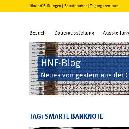
Nixdorf-Stiftungen
|
Schülerlabor
|
Tagungszentrum
Besuch
Dauerausstellung
Ausstellun
HNF-Blog
Neues von gestern aus der 
TAG: SMARTE BANKNOTE