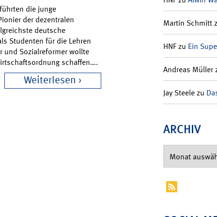
führten die junge
Pionier der dezentralen
Martin Schmitt
olgreichste deutsche
ls Studenten für die Lehren
HNF
zu
Ein Supe
r und Sozialreformer wollte
Wirtschaftsordnung schaffen….
Andreas Müller
Weiterlesen
Jay Steele
zu
Das
ARCHIV