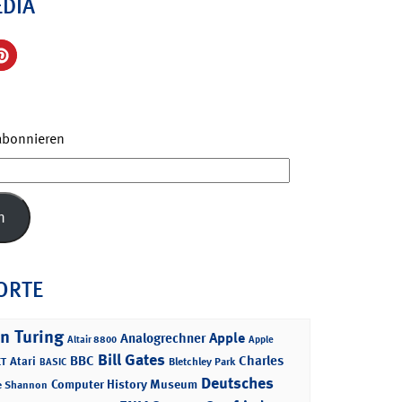
EDIA
 abonnieren
n
ORTE
n Turing
Apple
Analogrechner
Altair 8800
Apple
Bill Gates
BBC
Charles
Atari
T
Bletchley Park
BASIC
Deutsches
Computer History Museum
e Shannon