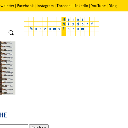
wsletter
|
Facebook
|
Instagram
|
Threads
|
LinkedIn
|
YouTube
|
Blog
HE