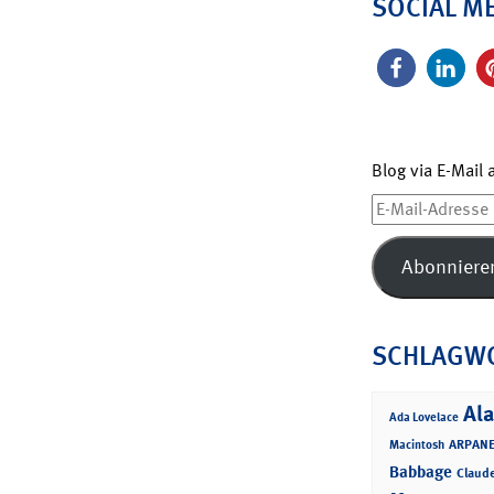
SOCIAL M
Blog via E-Mail
E-
Mail-
Adresse
Abonniere
SCHLAGW
Ala
Ada Lovelace
ARPANE
Macintosh
Babbage
Claud