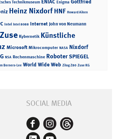
ENIAC
Gottfried
tsches Technikmuseum
Enigma
Heinz Nixdorf
HNF
bniz
Howard Aiken
PC
Internet
John von Neumann
Intel
Intel 8088
 Zuse
Künstliche
Kybernetik
nz
Nixdorf
Microsoft
Mikrocomputer
NASA
Roboter
AG
SPIEGEL
Rechenmaschine
NSA
World Wide Web
im Berners-Lee
Zilog Z80
Zuse KG
SOCIAL MEDIA