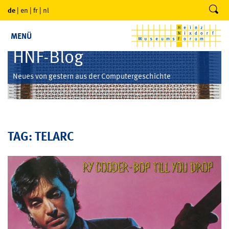
de
|
en
|
fr
|
nl
MENÜ
HNF-Blog
Neues von gestern aus der Computergeschichte
TAG: TELARC