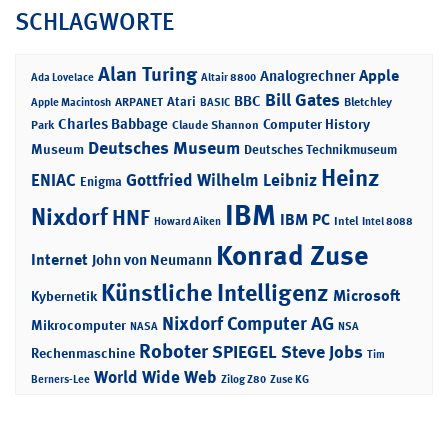
SCHLAGWORTE
Alan Turing
Apple
Analogrechner
Ada Lovelace
Altair 8800
Bill Gates
BBC
Atari
ARPANET
Bletchley
Apple Macintosh
BASIC
Charles Babbage
Computer History
Park
Claude Shannon
Deutsches Museum
Museum
Deutsches Technikmuseum
Heinz
ENIAC
Gottfried Wilhelm Leibniz
Enigma
IBM
Nixdorf
HNF
IBM PC
Intel
Howard Aiken
Intel 8088
Konrad Zuse
Internet
John von Neumann
Künstliche Intelligenz
Microsoft
Kybernetik
Nixdorf Computer AG
Mikrocomputer
NASA
NSA
Roboter
SPIEGEL
Steve Jobs
Rechenmaschine
Tim
World Wide Web
Berners-Lee
Zilog Z80
Zuse KG