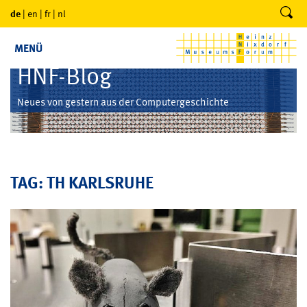
de
|
en
|
fr
|
nl
MENÜ
HNF-Blog
Neues von gestern aus der Computergeschichte
TAG: TH KARLSRUHE