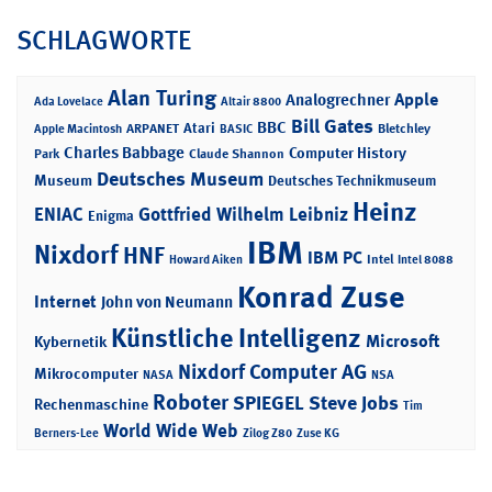
SCHLAGWORTE
Alan Turing
Apple
Analogrechner
Ada Lovelace
Altair 8800
Bill Gates
BBC
Atari
ARPANET
Bletchley
Apple Macintosh
BASIC
Charles Babbage
Computer History
Park
Claude Shannon
Deutsches Museum
Museum
Deutsches Technikmuseum
Heinz
ENIAC
Gottfried Wilhelm Leibniz
Enigma
IBM
Nixdorf
HNF
IBM PC
Intel
Howard Aiken
Intel 8088
Konrad Zuse
Internet
John von Neumann
Künstliche Intelligenz
Microsoft
Kybernetik
Nixdorf Computer AG
Mikrocomputer
NASA
NSA
Roboter
SPIEGEL
Steve Jobs
Rechenmaschine
Tim
World Wide Web
Berners-Lee
Zilog Z80
Zuse KG