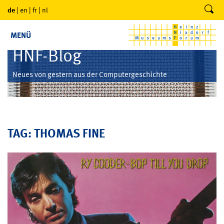
de
|
en
|
fr
|
nl
MENÜ
HNF-Blog
Neues von gestern aus der Computergeschichte
TAG: THOMAS FINE