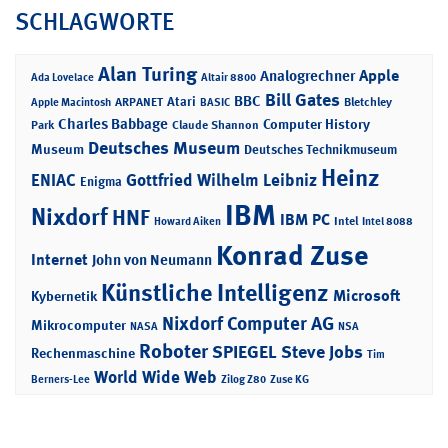
SCHLAGWORTE
Alan Turing
Apple
Analogrechner
Ada Lovelace
Altair 8800
Bill Gates
BBC
Atari
ARPANET
Bletchley
Apple Macintosh
BASIC
Charles Babbage
Computer History
Park
Claude Shannon
Deutsches Museum
Museum
Deutsches Technikmuseum
Heinz
ENIAC
Gottfried Wilhelm Leibniz
Enigma
IBM
Nixdorf
HNF
IBM PC
Intel
Howard Aiken
Intel 8088
Konrad Zuse
Internet
John von Neumann
Künstliche Intelligenz
Microsoft
Kybernetik
Nixdorf Computer AG
Mikrocomputer
NASA
NSA
Roboter
SPIEGEL
Steve Jobs
Rechenmaschine
Tim
World Wide Web
Berners-Lee
Zilog Z80
Zuse KG