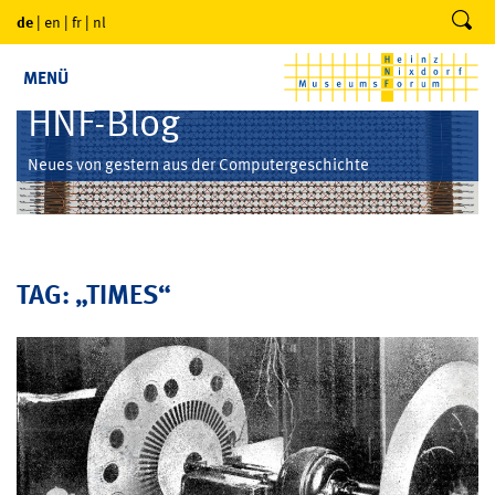
de
|
en
|
fr
|
nl
MENÜ
HNF-Blog
Neues von gestern aus der Computergeschichte
TAG: „TIMES“