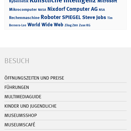
Künstliche Intelligenz
Microsoft
Kybernetik
Nixdorf Computer AG
Mikrocomputer
NASA
NSA
Roboter
SPIEGEL
Steve Jobs
Rechenmaschine
Tim
World Wide Web
Berners-Lee
Zilog Z80
Zuse KG
BESUCH
ÖFFNUNGSZEITEN UND PREISE
FÜHRUNGEN
MULTIMEDIAGUIDE
KINDER UND JUGENDLICHE
MUSEUMSSHOP
MUSEUMSCAFÉ