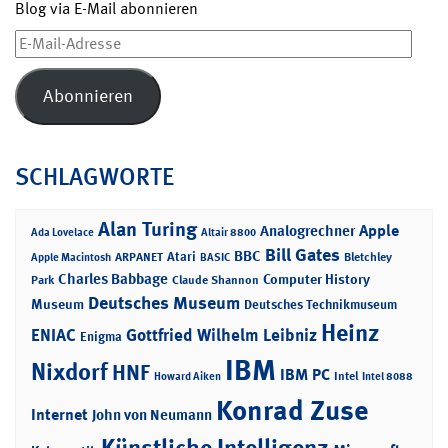
Blog via E-Mail abonnieren
E-
Mail-
Adresse
Abonnieren
SCHLAGWORTE
Alan Turing
Apple
Analogrechner
Ada Lovelace
Altair 8800
Bill Gates
BBC
Atari
ARPANET
Bletchley
Apple Macintosh
BASIC
Charles Babbage
Computer History
Park
Claude Shannon
Deutsches Museum
Museum
Deutsches Technikmuseum
Heinz
ENIAC
Gottfried Wilhelm Leibniz
Enigma
IBM
Nixdorf
HNF
IBM PC
Intel
Howard Aiken
Intel 8088
Konrad Zuse
Internet
John von Neumann