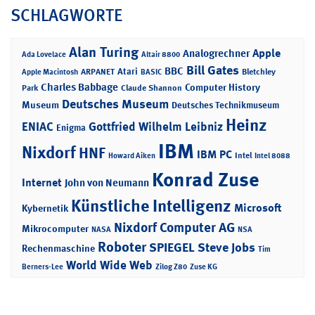
SCHLAGWORTE
Alan Turing
Apple
Analogrechner
Ada Lovelace
Altair 8800
Bill Gates
BBC
Atari
ARPANET
Bletchley
Apple Macintosh
BASIC
Charles Babbage
Computer History
Park
Claude Shannon
Deutsches Museum
Museum
Deutsches Technikmuseum
Heinz
ENIAC
Gottfried Wilhelm Leibniz
Enigma
IBM
Nixdorf
HNF
IBM PC
Intel
Howard Aiken
Intel 8088
Konrad Zuse
Internet
John von Neumann
Künstliche Intelligenz
Microsoft
Kybernetik
Nixdorf Computer AG
Mikrocomputer
NASA
NSA
Roboter
SPIEGEL
Steve Jobs
Rechenmaschine
Tim
World Wide Web
Berners-Lee
Zilog Z80
Zuse KG