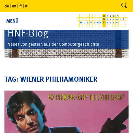
de
|
en
|
fr
|
nl
MENÜ
HNF-Blog
Neues von gestern aus der Computergeschichte
TAG: WIENER PHILHAMONIKER