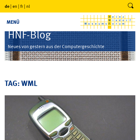
de
|
en
|
fr
|
nl
MENÜ
HNF-Blog
Neues von gestern aus der Computergeschichte
TAG: WML