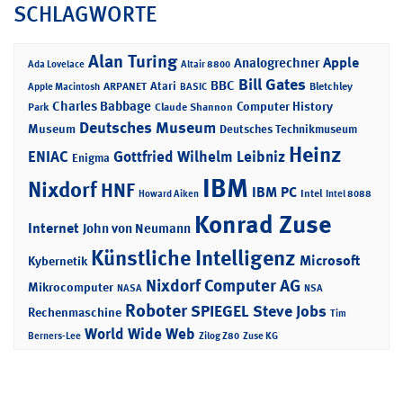
SCHLAGWORTE
Alan Turing
Apple
Analogrechner
Ada Lovelace
Altair 8800
Bill Gates
BBC
Atari
ARPANET
Bletchley
Apple Macintosh
BASIC
Charles Babbage
Computer History
Park
Claude Shannon
Deutsches Museum
Museum
Deutsches Technikmuseum
Heinz
ENIAC
Gottfried Wilhelm Leibniz
Enigma
IBM
Nixdorf
HNF
IBM PC
Intel
Howard Aiken
Intel 8088
Konrad Zuse
Internet
John von Neumann
Künstliche Intelligenz
Microsoft
Kybernetik
Nixdorf Computer AG
Mikrocomputer
NASA
NSA
Roboter
SPIEGEL
Steve Jobs
Rechenmaschine
Tim
World Wide Web
Berners-Lee
Zilog Z80
Zuse KG