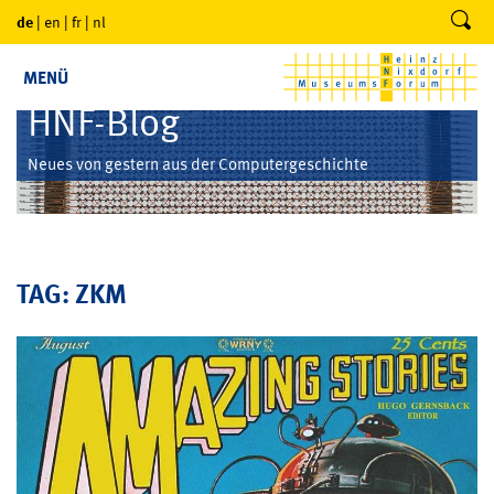
de
|
en
|
fr
|
nl
MENÜ
HNF-Blog
Neues von gestern aus der Computergeschichte
TAG: ZKM