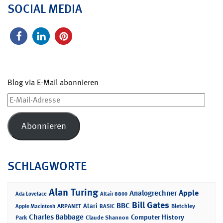
SOCIAL MEDIA
Blog via E-Mail abonnieren
E-
Mail-
Adresse
Abonnieren
SCHLAGWORTE
Alan Turing
Apple
Analogrechner
Ada Lovelace
Altair 8800
Bill Gates
BBC
Atari
ARPANET
Bletchley
Apple Macintosh
BASIC
Charles Babbage
Computer History
Park
Claude Shannon