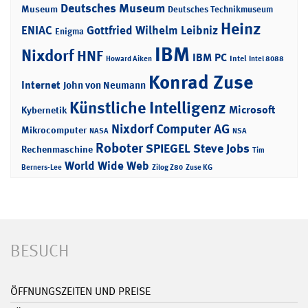
Deutsches Museum
Museum
Deutsches Technikmuseum
Heinz
ENIAC
Gottfried Wilhelm Leibniz
Enigma
IBM
Nixdorf
HNF
IBM PC
Intel
Howard Aiken
Intel 8088
Konrad Zuse
Internet
John von Neumann
Künstliche Intelligenz
Microsoft
Kybernetik
Nixdorf Computer AG
Mikrocomputer
NASA
NSA
Roboter
SPIEGEL
Steve Jobs
Rechenmaschine
Tim
World Wide Web
Berners-Lee
Zilog Z80
Zuse KG
BESUCH
ÖFFNUNGSZEITEN UND PREISE