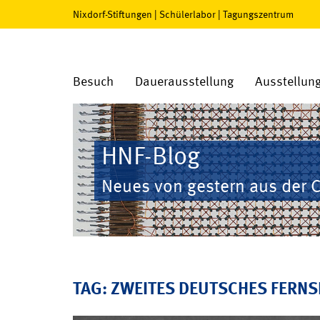
Nixdorf-Stiftungen
|
Schülerlabor
|
Tagungszentrum
Besuch
Dauerausstellung
Ausstellun
HNF-Blog
Neues von gestern aus der 
TAG: ZWEITES DEUTSCHES FERN