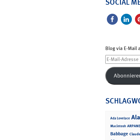
SOCIAL M
Blog via E-Mail
E-
Mail-
Adresse
Abonniere
SCHLAGW
Ala
Ada Lovelace
ARPANE
Macintosh
Babbage
Claud