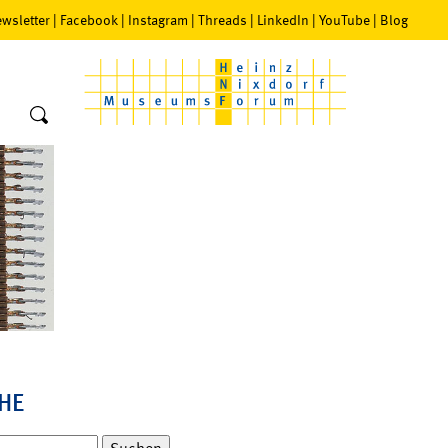
wsletter
|
Facebook
|
Instagram
|
Threads
|
LinkedIn
|
YouTube
|
Blog
HE