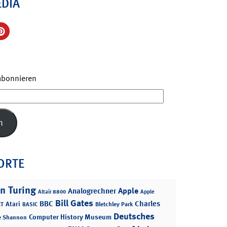
EDIA
 abonnieren
n
ORTE
n Turing
Apple
Analogrechner
Altair 8800
Apple
Bill Gates
BBC
Charles
Atari
T
Bletchley Park
BASIC
Deutsches
Computer History Museum
e Shannon