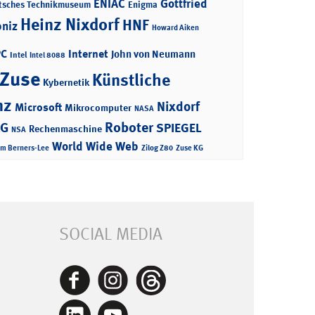
ENIAC
Gottfried
tsches Technikmuseum
Enigma
Heinz Nixdorf
HNF
bniz
Howard Aiken
PC
Internet
John von Neumann
Intel
Intel 8088
 Zuse
Künstliche
Kybernetik
nz
Nixdorf
Microsoft
Mikrocomputer
NASA
Roboter
AG
SPIEGEL
Rechenmaschine
NSA
World Wide Web
im Berners-Lee
Zilog Z80
Zuse KG
SOCIAL MEDIA