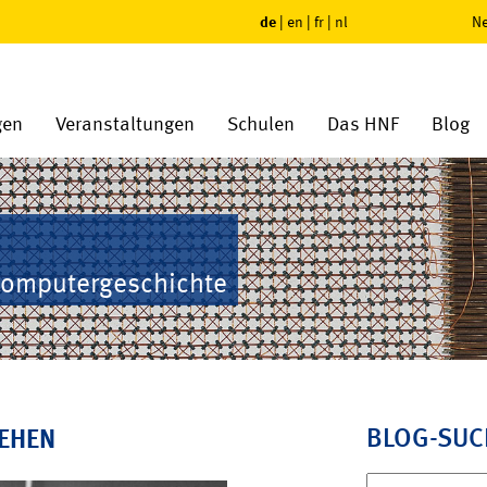
de
|
en
|
fr
|
nl
Ne
gen
Veranstaltungen
Schulen
Das HNF
Blog
Computergeschichte
BLOG-SUC
SEHEN
Suchen