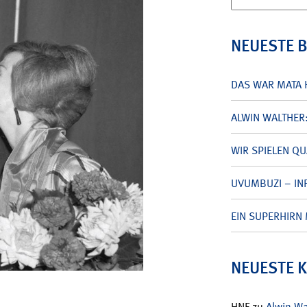
nach:
NEUESTE 
DAS WAR MATA 
ALWIN WALTHER
WIR SPIELEN Q
UVUMBUZI – INF
EIN SUPERHIRN 
NEUESTE 
HNF
zu
Alwin W