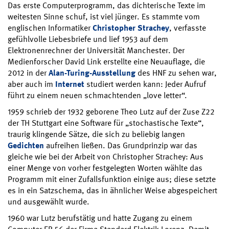
Das erste Computerprogramm, das dichterische Texte im
weitesten Sinne schuf, ist viel jünger. Es stammte vom
englischen Informatiker
Christopher Strachey
, verfasste
gefühlvolle Liebesbriefe und lief 1953 auf dem
Elektronenrechner der Universität Manchester. Der
Medienforscher David Link erstellte eine Neuauflage, die
2012 in der
Alan-Turing-Ausstellung
des HNF zu sehen war,
aber auch im
Internet
studiert werden kann: Jeder Aufruf
führt zu einem neuen schmachtenden „love letter“.
1959 schrieb der 1932 geborene Theo Lutz auf der Zuse Z22
der TH Stuttgart eine Software für „stochastische Texte“,
traurig klingende Sätze, die sich zu beliebig langen
Gedichten
aufreihen ließen. Das Grundprinzip war das
gleiche wie bei der Arbeit von Christopher Strachey: Aus
einer Menge von vorher festgelegten Worten wählte das
Programm mit einer Zufallsfunktion einige aus; diese setzte
es in ein Satzschema, das in ähnlicher Weise abgespeichert
und ausgewählt wurde.
1960 war Lutz berufstätig und hatte Zugang zu einem