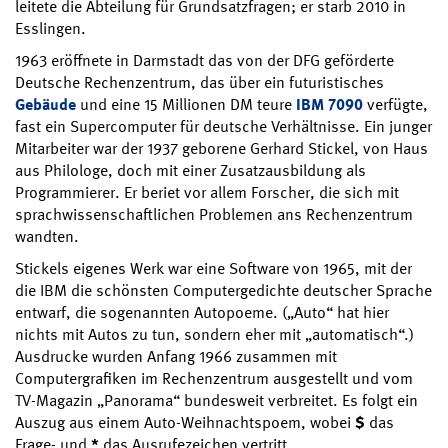
leitete die Abteilung für Grundsatzfragen; er starb 2010 in
Esslingen.
1963 eröffnete in Darmstadt das von der DFG geförderte
Deutsche Rechenzentrum, das über ein futuristisches
Gebäude
und eine 15 Millionen DM teure
IBM 7090
verfügte,
fast ein Supercomputer für deutsche Verhältnisse. Ein junger
Mitarbeiter war der 1937 geborene Gerhard Stickel, von Haus
aus Philologe, doch mit einer Zusatzausbildung als
Programmierer. Er beriet vor allem Forscher, die sich mit
sprachwissenschaftlichen Problemen ans Rechenzentrum
wandten.
Stickels eigenes Werk war eine Software von 1965, mit der
die IBM die schönsten Computergedichte deutscher Sprache
entwarf, die sogenannten Autopoeme. („Auto“ hat hier
nichts mit Autos zu tun, sondern eher mit „automatisch“.)
Ausdrucke wurden Anfang 1966 zusammen mit
Computergrafiken im Rechenzentrum ausgestellt und vom
TV-Magazin „Panorama“ bundesweit verbreitet. Es folgt ein
Auszug aus einem Auto-Weihnachtspoem, wobei
$
das
Frage- und
*
das Ausrufezeichen vertritt.