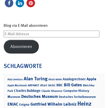
Blog via E-Mail abonnieren
E-
Mail-
Adresse
Abonnieren
SCHLAGWORTE
Alan Turing
Apple
Analogrechner
Ada Lovelace
Altair 8800
Bill Gates
BBC
Atari
ARPANET
Bletchley
Apple Macintosh
BASIC
Charles Babbage
Computer History
Park
Claude Shannon
Deutsches Museum
Museum
Deutsches Technikmuseum
Heinz
ENIAC
Gottfried Wilhelm Leibniz
Enigma