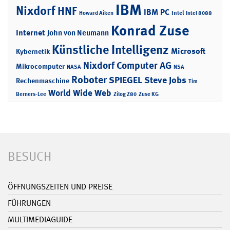
IBM
Nixdorf
HNF
IBM PC
Intel
Howard Aiken
Intel 8088
Konrad Zuse
Internet
John von Neumann
Künstliche Intelligenz
Microsoft
Kybernetik
Nixdorf Computer AG
Mikrocomputer
NASA
NSA
Roboter
SPIEGEL
Steve Jobs
Rechenmaschine
Tim
World Wide Web
Berners-Lee
Zilog Z80
Zuse KG
BESUCH
ÖFFNUNGSZEITEN UND PREISE
FÜHRUNGEN
MULTIMEDIAGUIDE