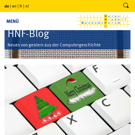
de
|
en
|
fr
|
nl
MENÜ
HNF-Blog
Neues von gestern aus der Computergeschichte