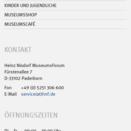
KINDER UND JUGENDLICHE
MUSEUMSSHOP
MUSEUMSCAFÉ
KONTAKT
Heinz Nixdorf MuseumsForum
Fürstenallee 7
D-33102 Paderborn
Fon
+49 (0) 5251 306-600
E-Mail
service(at)hnf.de
ÖFFNUNGSZEITEN
Di – Fr
09:00 – 18:00 Uhr