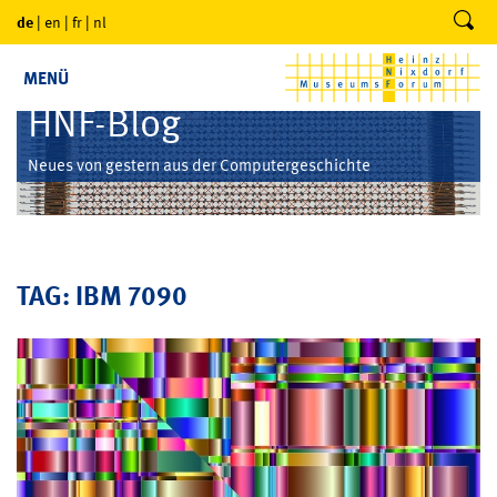
de
|
en
|
fr
|
nl
MENÜ
HNF-Blog
Neues von gestern aus der Computergeschichte
TAG: IBM 7090