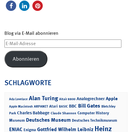
Blog via E-Mail abonnieren
E-
Mail-
Adresse
Abonnieren
SCHLAGWORTE
Alan Turing
Apple
Analogrechner
Ada Lovelace
Altair 8800
Bill Gates
BBC
Atari
ARPANET
Bletchley
Apple Macintosh
BASIC
Charles Babbage
Computer History
Park
Claude Shannon
Deutsches Museum
Museum
Deutsches Technikmuseum
Heinz
ENIAC
Gottfried Wilhelm Leibniz
Enigma