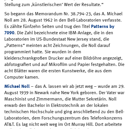
Stellung zum ‚künstlerischen‘ Wert der Resultate.“
So begann das Memorandum Nr. 38.794-23, das A. Michael
Noll am 28. August 1962 in den Bell-Laboratorien verfasste.
Es zählte fünfzehn Seiten und trug den Titel
Patterns by
7090
. Die Zahl bezeichnete eine IBM-Anlage, die in den
Laboratorien im US-Bundestaat New Jersey stand, die
„Patterns“ meinten acht Zeichnungen, die Noll darauf
programmiert hatte. Sie wurden in dem
kleiderschrankgroßen Drucker auf einer Bildröhre angezeigt,
abfotografiert und auf Mikrofilm und Papier festgehalten. Die
acht Blätter waren die ersten Kunstwerke, die aus dem
Computer kamen.
Michael Noll
– das A. lassen wir ab jetzt weg – wurde am 29.
August 1939 in Newark nahe New York geboren. Der Vater war
Maschinist und Zimmermann, die Mutter Sekretärin. Noll
erwarb den Bachelor in Elektrotechnik an der lokalen
technischen Hochschule und ging anschließend zu den Bell-
Laboratorien, dem Forschungszentrum des Telefonkonzerns
AT&T. Es lag nicht weit weg im Ort Murray Hill. Dort arbeitete