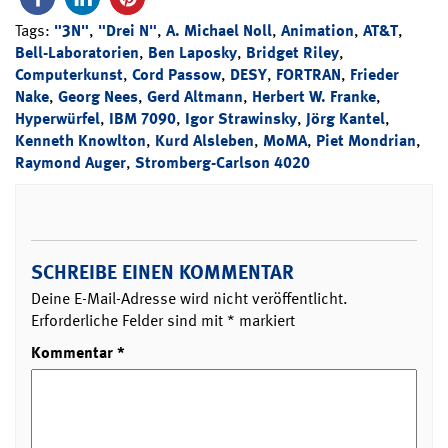
Tags:
"3N"
,
"Drei N"
,
A. Michael Noll
,
Animation
,
AT&T
,
Bell-Laboratorien
,
Ben Laposky
,
Bridget Riley
,
Computerkunst
,
Cord Passow
,
DESY
,
FORTRAN
,
Frieder
Nake
,
Georg Nees
,
Gerd Altmann
,
Herbert W. Franke
,
Hyperwürfel
,
IBM 7090
,
Igor Strawinsky
,
Jörg Kantel
,
Kenneth Knowlton
,
Kurd Alsleben
,
MoMA
,
Piet Mondrian
,
Raymond Auger
,
Stromberg-Carlson 4020
SCHREIBE EINEN KOMMENTAR
Deine E-Mail-Adresse wird nicht veröffentlicht.
Erforderliche Felder sind mit
*
markiert
Kommentar
*