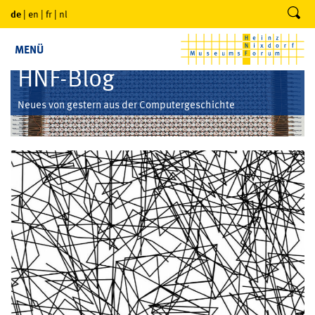
de
|
en
|
fr
|
nl
MENÜ
HNF-Blog
Neues von gestern aus der Computergeschichte