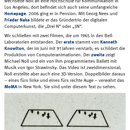
wechselte Noll an eine Hochschule für Kommunikation in
Los Angeles; dort befindet sich auch seine umfangreiche
Homepage
. 2006 ging er in Pension. Mit Georg Nees und
Frieder Nake
bildete er das Gründertrio der digitalen
Computerkunst, die „Drei N“ oder „3N“.
Wir schließen mit zwei Filmen, die um 1965 in den Bell-
Laboratorien entstanden. Der
erste
stammt von
Kenneth
Knowlton
, der im Juni mit 91 Jahren verstarb; es schildert die
Produktion von Computeranimationen. Der
zweite
zeigt
Michael Noll und ein von ihm programmiertes Ballett mit
Musik von Igor Strawinsky. Das Video ist zweidimensional;
Noll erstellte aber auch eine 3D-Version. Doppelbilder daraus
– eines fürs linke und eines fürs rechte Auge – verwahrt das
MoMA
in New York. Sie sind unter diesem Text zu sehen.