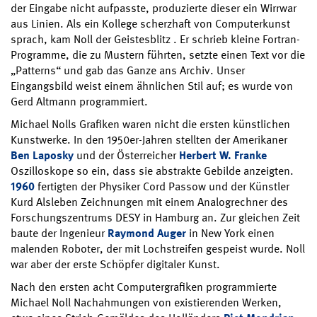
der Eingabe nicht aufpasste, produzierte dieser ein Wirrwar
aus Linien. Als ein Kollege scherzhaft von Computerkunst
sprach, kam Noll der Geistesblitz . Er schrieb kleine Fortran-
Programme, die zu Mustern führten, setzte einen Text vor die
„Patterns“ und gab das Ganze ans Archiv. Unser
Eingangsbild weist einem ähnlichen Stil auf; es wurde von
Gerd Altmann programmiert.
Michael Nolls Grafiken waren nicht die ersten künstlichen
Kunstwerke. In den 1950er-Jahren stellten der Amerikaner
Ben Laposky
und der Österreicher
Herbert W. Franke
Oszilloskope so ein, dass sie abstrakte Gebilde anzeigten.
1960
fertigten der Physiker Cord Passow und der Künstler
Kurd Alsleben Zeichnungen mit einem Analogrechner des
Forschungszentrums DESY in Hamburg an. Zur gleichen Zeit
baute der Ingenieur
Raymond Auger
in New York einen
malenden Roboter, der mit Lochstreifen gespeist wurde. Noll
war aber der erste Schöpfer digitaler Kunst.
Nach den ersten acht Computergrafiken programmierte
Michael Noll Nachahmungen von existierenden Werken,