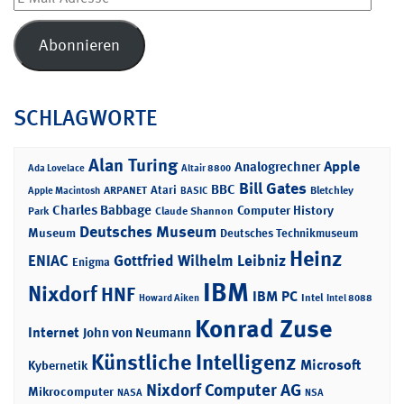
Mail-
Adresse
Abonnieren
SCHLAGWORTE
Alan Turing
Apple
Analogrechner
Ada Lovelace
Altair 8800
Bill Gates
BBC
Atari
ARPANET
Bletchley
Apple Macintosh
BASIC
Charles Babbage
Computer History
Park
Claude Shannon
Deutsches Museum
Museum
Deutsches Technikmuseum
Heinz
ENIAC
Gottfried Wilhelm Leibniz
Enigma
IBM
Nixdorf
HNF
IBM PC
Intel
Howard Aiken
Intel 8088
Konrad Zuse
Internet
John von Neumann
Künstliche Intelligenz
Microsoft
Kybernetik
Nixdorf Computer AG
Mikrocomputer
NASA
NSA