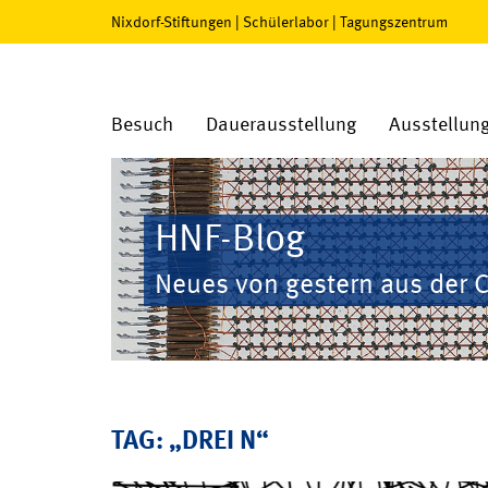
Nixdorf-Stiftungen
|
Schülerlabor
|
Tagungszentrum
Besuch
Dauerausstellung
Ausstellun
HNF-Blog
Neues von gestern aus der 
TAG: „DREI N“