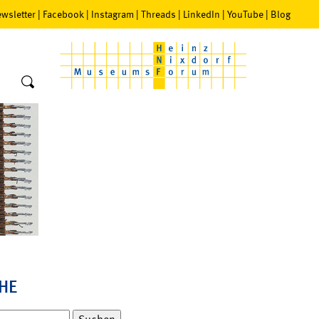
wsletter
|
Facebook
|
Instagram
|
Threads
|
LinkedIn
|
YouTube
|
Blog
HE