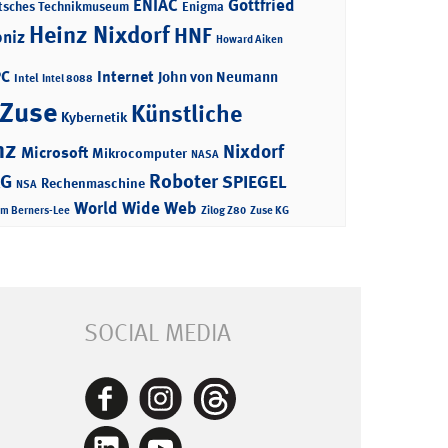
ENIAC
Gottfried
tsches Technikmuseum
Enigma
Heinz Nixdorf
HNF
bniz
Howard Aiken
PC
Internet
John von Neumann
Intel
Intel 8088
 Zuse
Künstliche
Kybernetik
nz
Nixdorf
Microsoft
Mikrocomputer
NASA
Roboter
AG
SPIEGEL
Rechenmaschine
NSA
World Wide Web
im Berners-Lee
Zilog Z80
Zuse KG
SOCIAL MEDIA