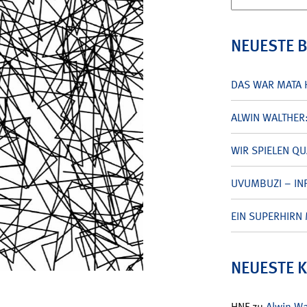
nach:
NEUESTE 
DAS WAR MATA 
ALWIN WALTHER
WIR SPIELEN Q
UVUMBUZI – INF
EIN SUPERHIRN 
NEUESTE 
HNF
zu
Alwin W