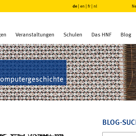
de
|
en
|
fr
|
nl
Ne
gen
Veranstaltungen
Schulen
Das HNF
Blog
Computergeschichte
BLOG-SUC
Suchen