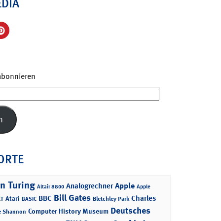
EDIA
 abonnieren
n
ORTE
n Turing
Apple
Analogrechner
Altair 8800
Apple
Bill Gates
BBC
Charles
Atari
T
Bletchley Park
BASIC
Deutsches
Computer History Museum
e Shannon