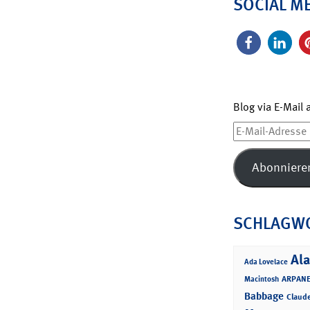
SOCIAL M
Blog via E-Mail
E-
Mail-
Adresse
Abonniere
SCHLAGW
Ala
Ada Lovelace
ARPANE
Macintosh
Babbage
Claud