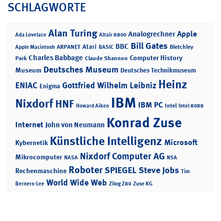
SCHLAGWORTE
Alan Turing
Apple
Analogrechner
Ada Lovelace
Altair 8800
Bill Gates
BBC
Atari
ARPANET
Bletchley
Apple Macintosh
BASIC
Charles Babbage
Computer History
Park
Claude Shannon
Deutsches Museum
Museum
Deutsches Technikmuseum
Heinz
ENIAC
Gottfried Wilhelm Leibniz
Enigma
IBM
Nixdorf
HNF
IBM PC
Intel
Howard Aiken
Intel 8088
Konrad Zuse
Internet
John von Neumann
Künstliche Intelligenz
Microsoft
Kybernetik
Nixdorf Computer AG
Mikrocomputer
NASA
NSA
Roboter
SPIEGEL
Steve Jobs
Rechenmaschine
Tim
World Wide Web
Berners-Lee
Zilog Z80
Zuse KG