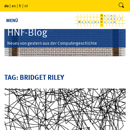
de
|
en
|
fr
|
nl
MENÜ
HNF-Blog
Neues von gestern aus der Computergeschichte
TAG: BRIDGET RILEY