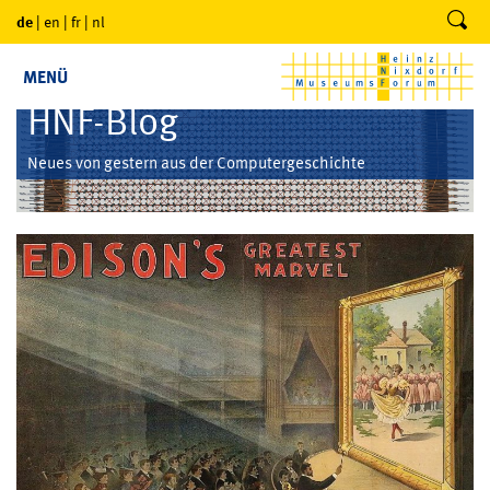
de
|
en
|
fr
|
nl
MENÜ
HNF-Blog
Neues von gestern aus der Computergeschichte