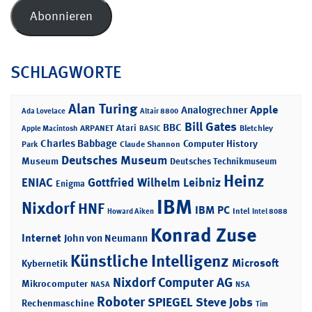
Adresse
Abonnieren
SCHLAGWORTE
Alan Turing
Apple
Analogrechner
Ada Lovelace
Altair 8800
Bill Gates
BBC
Atari
ARPANET
Bletchley
Apple Macintosh
BASIC
Charles Babbage
Computer History
Park
Claude Shannon
Deutsches Museum
Museum
Deutsches Technikmuseum
Heinz
ENIAC
Gottfried Wilhelm Leibniz
Enigma
IBM
Nixdorf
HNF
IBM PC
Intel
Howard Aiken
Intel 8088
Konrad Zuse
Internet
John von Neumann
Künstliche Intelligenz
Microsoft
Kybernetik
Nixdorf Computer AG
Mikrocomputer
NASA
NSA
Roboter
SPIEGEL
Steve Jobs
Rechenmaschine
Tim