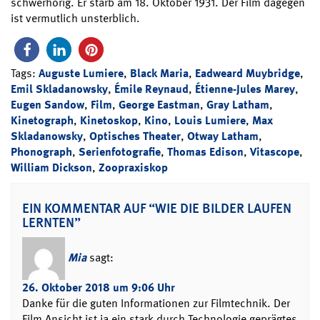
schwerhörig. Er starb am 18. Oktober 1931. Der Film dagegen
ist vermutlich unsterblich.
Tags:
Auguste Lumiere
,
Black Maria
,
Eadweard Muybridge
,
Emil Skladanowsky
,
Émile Reynaud
,
Étienne-Jules Marey
,
Eugen Sandow
,
Film
,
George Eastman
,
Gray Latham
,
Kinetograph
,
Kinetoskop
,
Kino
,
Louis Lumiere
,
Max
Skladanowsky
,
Optisches Theater
,
Otway Latham
,
Phonograph
,
Serienfotografie
,
Thomas Edison
,
Vitascope
,
William Dickson
,
Zoopraxiskop
EIN KOMMENTAR AUF “WIE DIE BILDER LAUFEN
LERNTEN”
Mia
sagt:
26. Oktober 2018 um 9:06 Uhr
Danke für die guten Informationen zur Filmtechnik. Der
Film Ansicht ist ja ein stark durch Technologie geprägtes