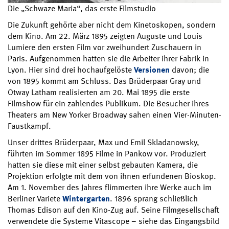
Die „Schwaze Maria“, das erste Filmstudio
Die Zukunft gehörte aber nicht dem Kinetoskopen, sondern
dem Kino. Am 22. März 1895 zeigten Auguste und Louis
Lumiere den ersten Film vor zweihundert Zuschauern in
Paris. Aufgenommen hatten sie die Arbeiter ihrer Fabrik in
Lyon. Hier sind drei hochaufgelöste
Versionen
davon; die
von 1895 kommt am Schluss. Das Brüderpaar Gray und
Otway Latham realisierten am 20. Mai 1895 die erste
Filmshow für ein zahlendes Publikum. Die Besucher ihres
Theaters am New Yorker Broadway sahen einen Vier-Minuten-
Faustkampf.
Unser drittes Brüderpaar, Max und Emil Skladanowsky,
führten im Sommer 1895 Filme in Pankow vor. Produziert
hatten sie diese mit einer selbst gebauten Kamera, die
Projektion erfolgte mit dem von ihnen erfundenen Bioskop.
Am 1. November des Jahres flimmerten ihre Werke auch im
Berliner Variete
Wintergarten
. 1896 sprang schließlich
Thomas Edison auf den Kino-Zug auf. Seine Filmgesellschaft
verwendete die Systeme Vitascope – siehe das Eingangsbild