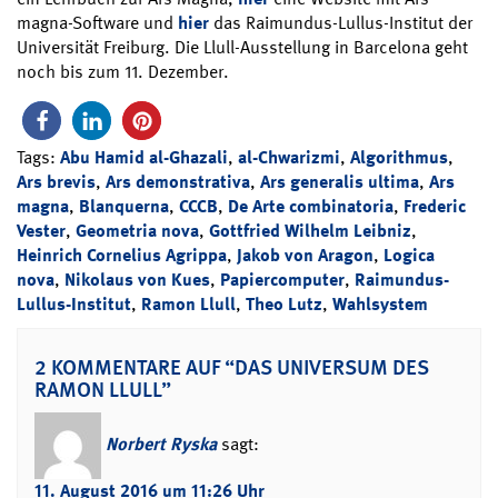
magna-Software und
hier
das Raimundus-Lullus-Institut der
Universität Freiburg. Die Llull-Ausstellung in Barcelona geht
noch bis zum 11. Dezember.
Tags:
Abu Hamid al-Ghazali
,
al-Chwarizmi
,
Algorithmus
,
Ars brevis
,
Ars demonstrativa
,
Ars generalis ultima
,
Ars
magna
,
Blanquerna
,
CCCB
,
De Arte combinatoria
,
Frederic
Vester
,
Geometria nova
,
Gottfried Wilhelm Leibniz
,
Heinrich Cornelius Agrippa
,
Jakob von Aragon
,
Logica
nova
,
Nikolaus von Kues
,
Papiercomputer
,
Raimundus-
Lullus-Institut
,
Ramon Llull
,
Theo Lutz
,
Wahlsystem
2 KOMMENTARE AUF “DAS UNIVERSUM DES
RAMON LLULL”
Norbert Ryska
sagt:
11. August 2016 um 11:26 Uhr