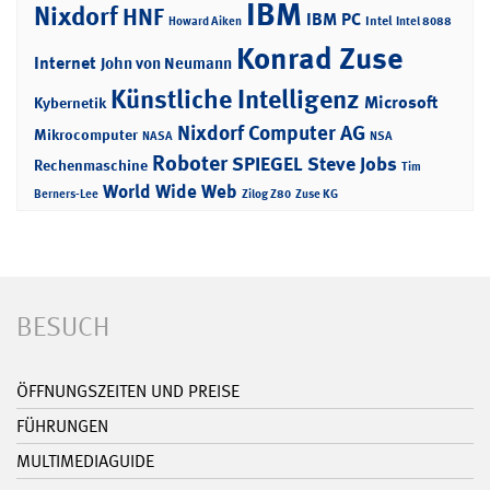
IBM
Nixdorf
HNF
IBM PC
Intel
Howard Aiken
Intel 8088
Konrad Zuse
Internet
John von Neumann
Künstliche Intelligenz
Microsoft
Kybernetik
Nixdorf Computer AG
Mikrocomputer
NASA
NSA
Roboter
SPIEGEL
Steve Jobs
Rechenmaschine
Tim
World Wide Web
Berners-Lee
Zilog Z80
Zuse KG
BESUCH
ÖFFNUNGSZEITEN UND PREISE
FÜHRUNGEN
MULTIMEDIAGUIDE