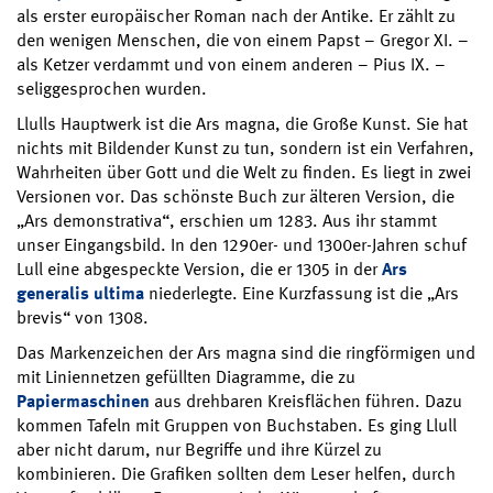
als erster europäischer Roman nach der Antike. Er zählt zu
den wenigen Menschen, die von einem Papst – Gregor XI. –
als Ketzer verdammt und von einem anderen – Pius IX. –
seliggesprochen wurden.
Llulls Hauptwerk ist die Ars magna, die Große Kunst. Sie hat
nichts mit Bildender Kunst zu tun, sondern ist ein Verfahren,
Wahrheiten über Gott und die Welt zu finden. Es liegt in zwei
Versionen vor. Das schönste Buch zur älteren Version, die
„Ars demonstrativa“, erschien um 1283. Aus ihr stammt
unser Eingangsbild. In den 1290er- und 1300er-Jahren schuf
Lull eine abgespeckte Version, die er 1305 in der
Ars
generalis ultima
niederlegte. Eine Kurzfassung ist die „Ars
brevis“ von 1308.
Das Markenzeichen der Ars magna sind die ringförmigen und
mit Liniennetzen gefüllten Diagramme, die zu
Papiermaschinen
aus drehbaren Kreisflächen führen. Dazu
kommen Tafeln mit Gruppen von Buchstaben. Es ging Llull
aber nicht darum, nur Begriffe und ihre Kürzel zu
kombinieren. Die Grafiken sollten dem Leser helfen, durch