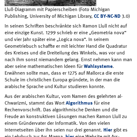
Llull-Diagramm mit Papierscheiben (Foto Michigan
Publishing, University of Michigan Library,
CC BY-NC-ND
3.0)
In seinen Schriften beschränkte sich Ramon Llull nicht auf
eine einzige Kunst. 1299 schrieb er eine „Geometria nova“
und vier Jahr später eine „Logica nova“. In seinem
Geometriebuch schaffte er mit leichter Hand die Quadratur
des Kreises und die Dreiteilung des Winkels, was vor und
nach ihm sonst niemandem gelang. Ernst nehmen kann man
aber seine mathematischen Ideen für
Wahlsysteme
.
Erwähnen sollte man, dass er 1275 auf Mallorca die erste
Schule im christlichen Europa gründete, in der man die
arabische Sprache und Kultur studieren konnte.
Aus der arabischen Kultur, vom Namen des gelehrten al-
Chwarizmi, stammt das Wort
Algorithmus
für eine
Rechenvorschrift. Das algorithmische Denken und die
Freude an konstruktiven Lösungen machen Ramon Llull zu
einem Gründervater der Informatik. Von den vielen
Internetseiten über ihn seien nur drei genannt.
Hier
gibt es
ein Lehrbuch zur Ars Magna,
hier
eine Website mit Ars-