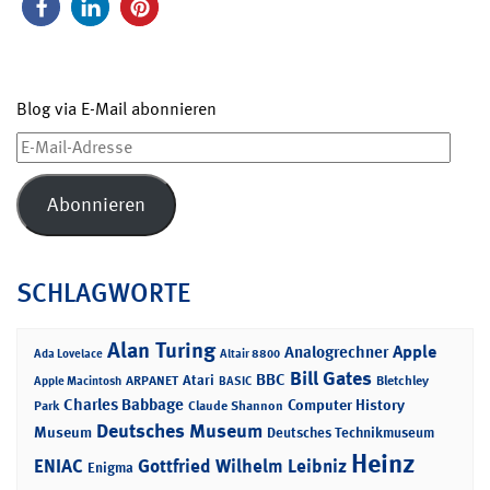
Blog via E-Mail abonnieren
E-
Mail-
Adresse
Abonnieren
SCHLAGWORTE
Alan Turing
Apple
Analogrechner
Ada Lovelace
Altair 8800
Bill Gates
BBC
Atari
ARPANET
Bletchley
Apple Macintosh
BASIC
Charles Babbage
Computer History
Park
Claude Shannon
Deutsches Museum
Museum
Deutsches Technikmuseum
Heinz
ENIAC
Gottfried Wilhelm Leibniz
Enigma