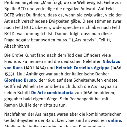
Problem angehen: „Man fragt, ob die Welt ewig ist. Gehe zur
Spalte BCD und verteidige die negative Antwort. Auf Feld
BCTB wirst Du finden, dass es, wenn sie ewig wäre, viele der
Art nach verschiedene Ewigkeiten gäbe. Diese stimmen zwar
nach Feld BCTC überein, widersprechen sich aber nach Feld
BCTD, was unmöglich ist. Daraus folgt, dass man diese
Frage negativ beantworten muss.“ („Ars brevis“, Teil 11,
Abschnitt 51)
Die Große Kunst fand nach dem Tod des Erfinders viele
Freunde. Zu nennen sind die deutschen Gelehrten
Nikolaus
von Kues
(1401-1464) und
Heinrich Cornelius Agrippa
(1486-
1535). Llull-Anhänger war auch der italienische Denker
Giordano Bruno
, der 1600 auf dem Scheiterhaufen endete.
Gottfried Wilhelm Leibniz ließ sich durch die Ars magna zu
seiner Schrift
De Arte combinatoria
von 1666 inspirieren,
ging aber bald eigene Wege. Sein Rechengerät hat mit
Ramon Llull leider nichts zu tun.
Nachfahren der Ars magna waren aber die kombinatorischen
Gedicht-Systeme der Barockzeit. Sie sind inzwischen
online
.
Ähnliche Techniken wurden auch zum Komponieren