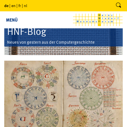
de
|
en
|
fr
|
nl
MENÜ
HNF-Blog
Neues von gestern aus der Computergeschichte