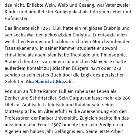
das nicht. Er liebte Wein, Weib und Gesang, war Vater zweier
Kinder und arbeitete im Königspalast als Prinzenerzieher und
Hofmeister.
Das änderte sich 1263. Llull hatte ein religiöses Erlebnis und
sah sechs Mal den gekreuzigten Christus. Er entsagte allen
weltlichen Freuden und schloss sich dem Mönchsorden der
Franziskaner an. In seiner Kammer studierte er sowohl
christliche als auch islamische Theologie und Philosophie.
Arabisch lernte er von einem maurischen Sklaven. Er hatte
außerdem Kontakt zu jüdischen Bürgern. 1271 oder 1272
schrieb er sein erstes Buch über die Logik des persischen
Gelehrten
Abu Hamid al-Ghazali
.
Von nun an führte Ramon Lull ein ruheloses Leben als
Denker und Schriftsteller. Sein Output umfasst mehr als 260
Titel auf Arabisch, Lateinisch und Katalanisch, seiner
Muttersprache. Im Alter erfuhr er die Anerkennung von den
Professoren der Pariser Universität. Zugleich packte ihn das
missionarische Feuer. 1307 brachte ihm sein Predigten in
Algerien ein halbes Jahr Gefängnis ein. Seine letzte Arbeit