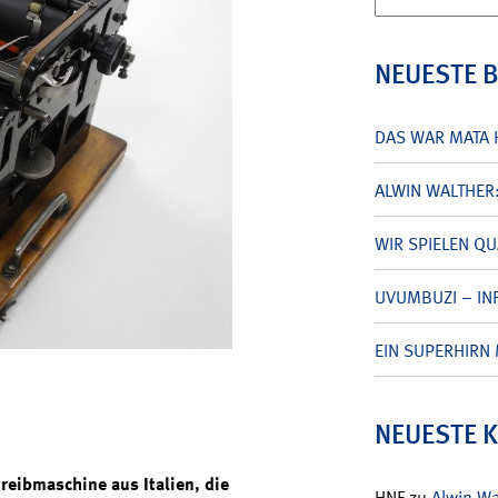
nach:
NEUESTE 
DAS WAR MATA 
ALWIN WALTHER
WIR SPIELEN Q
UVUMBUZI – INF
EIN SUPERHIRN 
NEUESTE 
reibmaschine aus Italien, die
HNF
zu
Alwin W