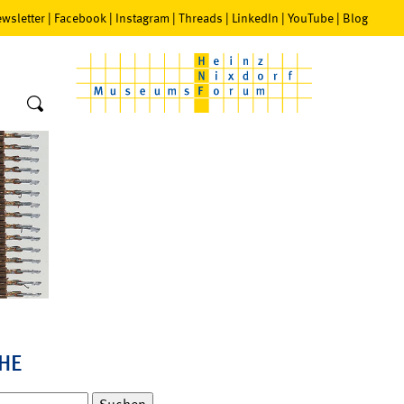
wsletter
|
Facebook
|
Instagram
|
Threads
|
LinkedIn
|
YouTube
|
Blog
HE