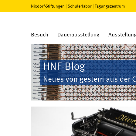
Nixdorf-Stiftungen
|
Schülerlabor
|
Tagungszentrum
Besuch
Dauerausstellung
Ausstellun
HNF-Blog
Neues von gestern aus der 