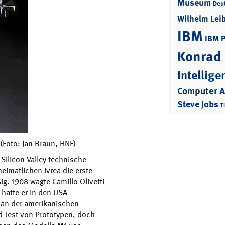
Museum
Deu
Wilhelm Lei
IBM
IBM 
Konrad
Intellige
Computer 
Steve Jobs
T
Foto: Jan Braun, HNF)
Silicon Valley technische
heimatlichen Ivrea die erste
ßig. 1908 wagte Camillo Olivetti
hatte er in den USA
h an der amerikanischen
nd Test von Prototypen, doch