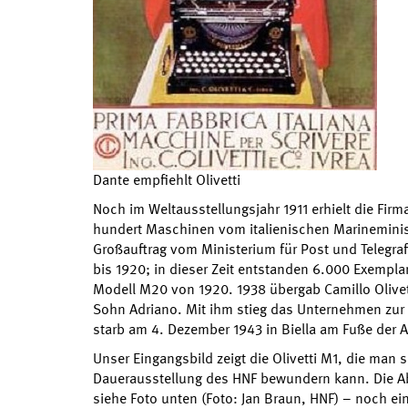
Dante empfiehlt Olivetti
Noch im Weltausstellungsjahr 1911 erhielt die Firma
hundert Maschinen vom italienischen Marineministe
Großauftrag vom Ministerium für Post und Telegrafie
bis 1920; in dieser Zeit entstanden 6.000 Exempla
Modell M20 von 1920. 1938 übergab Camillo Olivet
Sohn Adriano. Mit ihm stieg das Unternehmen zur
starb am 4. Dezember 1943 in Biella am Fuße der A
Unser Eingangsbild zeigt die Olivetti M1, die man s
Dauerausstellung des HNF bewundern kann. Die Abt
siehe Foto unten (Foto: Jan Braun, HNF) – noch e