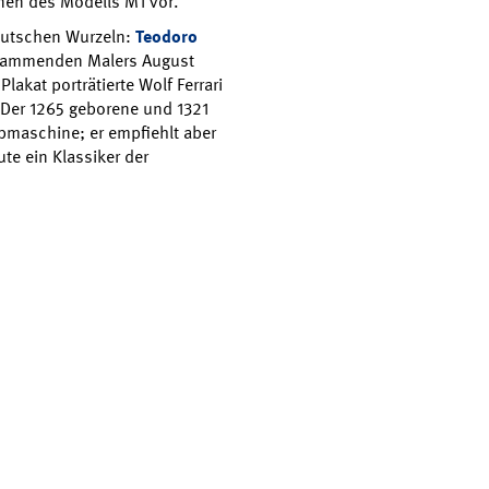
inen des Modells M1 vor.
deutschen Wurzeln:
Teodoro
stammenden Malers August
lakat porträtierte Wolf Ferrari
 Der 1265 geborene und 1321
ibmaschine; er empfiehlt aber
ute ein Klassiker der