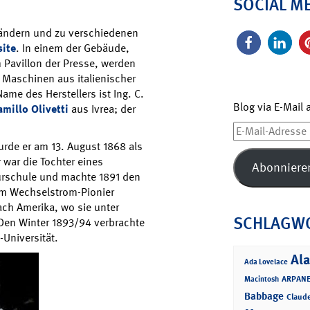
SOCIAL M
Ländern und zu verschiedenen
ite
. In einem der Gebäude,
m Pavillon der Presse, werden
 Maschinen aus italienischer
ame des Herstellers ist Ing. C.
Blog via E-Mail
amillo Olivetti
aus Ivrea; der
E-
Mail-
urde er am 13. August 1868 als
Adresse
 war die Tochter eines
Abonniere
ieurschule und machte 1891 den
im Wechselstrom-Pionier
ach Amerika, wo sie unter
SCHLAGW
Den Winter 1893/94 verbrachte
-Universität.
Ala
Ada Lovelace
ARPANE
Macintosh
Babbage
Claud