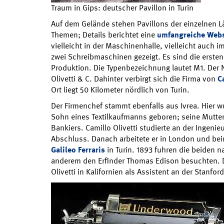
Traum in Gips: deutscher Pavillon in Turin
Auf dem Gelände stehen Pavillons der einzelnen 
Themen; Details berichtet eine
umfangreiche Webs
vielleicht in der Maschinenhalle, vielleicht auch i
zwei Schreibmaschinen gezeigt. Es sind die ersten
Produktion. Die Typenbezeichnung lautet M1. Der N
Olivetti & C. Dahinter verbirgt sich die Firma von
C
Ort liegt 50 Kilometer nördlich von Turin.
Der Firmenchef stammt ebenfalls aus Ivrea. Hier w
Sohn eines Textilkaufmanns geboren; seine Mutter
Bankiers. Camillo Olivetti studierte an der Ingen
Abschluss. Danach arbeitete er in London und be
Galileo Ferraris
in Turin. 1893 fuhren die beiden n
anderem den Erfinder Thomas Edison besuchten. 
Olivetti in Kalifornien als Assistent an der Stanford