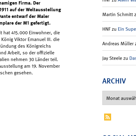
hnamigen Firma. Der
 1911 auf der Weltausstellung
Martin Schmitt
Dante entwarf der Maler
mplare der M1 gefertigt.
HNF
zu
Ein Supe
adt hat 415.000 Einwohner, die
önig Viktor Emanuel III. die
Andreas Müller
 Gründung des Königreichs
nd Arbeit, so der offizielle
Jay Steele
zu
Das
talien nehmen 30 Länder teil.
Ausstellung am 19. November
enschen gesehen.
ARCHIV