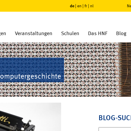
de
|
en
|
fr
|
nl
Ne
gen
Veranstaltungen
Schulen
Das HNF
Blog
Computergeschichte
BLOG-SUC
Suchen