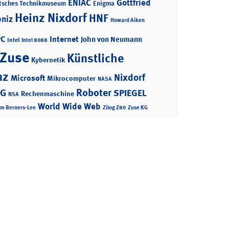
ENIAC
Gottfried
tsches Technikmuseum
Enigma
Heinz Nixdorf
HNF
bniz
Howard Aiken
PC
Internet
John von Neumann
Intel
Intel 8088
 Zuse
Künstliche
Kybernetik
nz
Nixdorf
Microsoft
Mikrocomputer
NASA
Roboter
AG
SPIEGEL
Rechenmaschine
NSA
World Wide Web
im Berners-Lee
Zilog Z80
Zuse KG