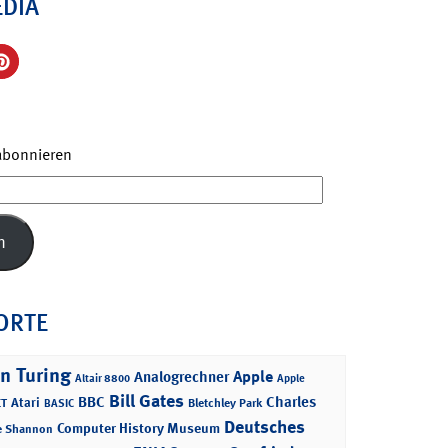
EDIA
 abonnieren
n
ORTE
n Turing
Apple
Analogrechner
Altair 8800
Apple
Bill Gates
BBC
Charles
Atari
T
Bletchley Park
BASIC
Deutsches
Computer History Museum
e Shannon