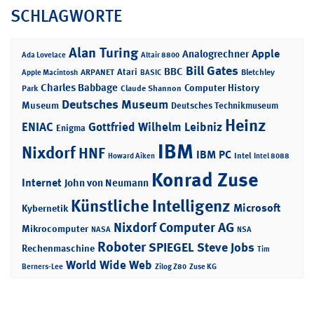
SCHLAGWORTE
Alan Turing
Apple
Analogrechner
Ada Lovelace
Altair 8800
Bill Gates
BBC
Atari
ARPANET
Bletchley
Apple Macintosh
BASIC
Charles Babbage
Computer History
Park
Claude Shannon
Deutsches Museum
Museum
Deutsches Technikmuseum
Heinz
ENIAC
Gottfried Wilhelm Leibniz
Enigma
IBM
Nixdorf
HNF
IBM PC
Intel
Howard Aiken
Intel 8088
Konrad Zuse
Internet
John von Neumann
Künstliche Intelligenz
Microsoft
Kybernetik
Nixdorf Computer AG
Mikrocomputer
NASA
NSA
Roboter
SPIEGEL
Steve Jobs
Rechenmaschine
Tim
World Wide Web
Berners-Lee
Zilog Z80
Zuse KG