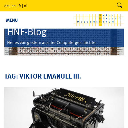
de
|
en
|
fr
|
nl
MENÜ
HNF-Blog
Neues von gestern aus der Computergeschichte
TAG: VIKTOR EMANUEL III.