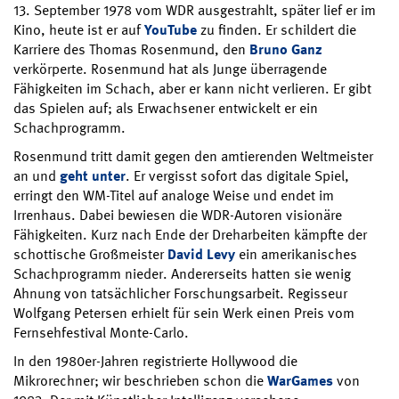
13. September 1978 vom WDR ausgestrahlt, später lief er im
Kino, heute ist er auf
YouTube
zu finden. Er schildert die
Karriere des Thomas Rosenmund, den
Bruno Ganz
verkörperte. Rosenmund hat als Junge überragende
Fähigkeiten im Schach, aber er kann nicht verlieren. Er gibt
das Spielen auf; als Erwachsener entwickelt er ein
Schachprogramm.
Rosenmund tritt damit gegen den amtierenden Weltmeister
an und
geht unter
. Er vergisst sofort das digitale Spiel,
erringt den WM-Titel auf analoge Weise und endet im
Irrenhaus. Dabei bewiesen die WDR-Autoren visionäre
Fähigkeiten. Kurz nach Ende der Dreharbeiten kämpfte der
schottische Großmeister
David Levy
ein amerikanisches
Schachprogramm nieder. Andererseits hatten sie wenig
Ahnung von tatsächlicher Forschungsarbeit. Regisseur
Wolfgang Petersen erhielt für sein Werk einen Preis vom
Fernsehfestival Monte-Carlo.
In den 1980er-Jahren registrierte Hollywood die
Mikrorechner; wir beschrieben schon die
WarGames
von