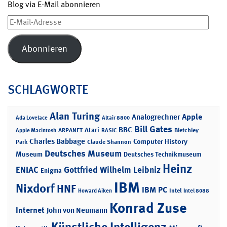
Blog via E-Mail abonnieren
E-
Mail-
Adresse
Abonnieren
SCHLAGWORTE
Alan Turing
Apple
Analogrechner
Ada Lovelace
Altair 8800
Bill Gates
BBC
Atari
ARPANET
Bletchley
Apple Macintosh
BASIC
Charles Babbage
Computer History
Park
Claude Shannon
Deutsches Museum
Museum
Deutsches Technikmuseum
Heinz
ENIAC
Gottfried Wilhelm Leibniz
Enigma
IBM
Nixdorf
HNF
IBM PC
Intel
Howard Aiken
Intel 8088
Konrad Zuse
Internet
John von Neumann
Künstliche Intelligenz