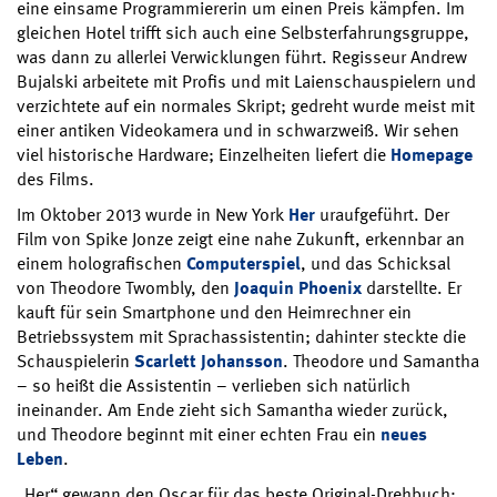
eine einsame Programmiererin um einen Preis kämpfen. Im
gleichen Hotel trifft sich auch eine Selbsterfahrungsgruppe,
was dann zu allerlei Verwicklungen führt. Regisseur Andrew
Bujalski arbeitete mit Profis und mit Laienschauspielern und
verzichtete auf ein normales Skript; gedreht wurde meist mit
einer antiken Videokamera und in schwarzweiß. Wir sehen
viel historische Hardware; Einzelheiten liefert die
Homepage
des Films.
Im Oktober 2013 wurde in New York
Her
uraufgeführt. Der
Film von Spike Jonze zeigt eine nahe Zukunft, erkennbar an
einem holografischen
Computerspiel
, und das Schicksal
von Theodore Twombly, den
Joaquin Phoenix
darstellte. Er
kauft für sein Smartphone und den Heimrechner ein
Betriebssystem mit Sprachassistentin; dahinter steckte die
Schauspielerin
Scarlett Johansson
. Theodore und Samantha
– so heißt die Assistentin – verlieben sich natürlich
ineinander. Am Ende zieht sich Samantha wieder zurück,
und Theodore beginnt mit einer echten Frau ein
neues
Leben
.
„Her“ gewann den Oscar für das beste Original-Drehbuch;