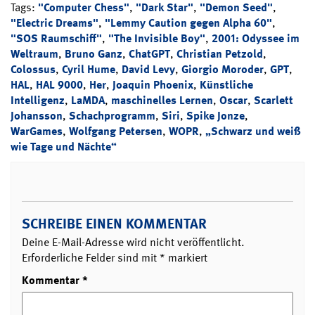
Tags:
"Computer Chess"
,
"Dark Star"
,
"Demon Seed"
,
"Electric Dreams"
,
"Lemmy Caution gegen Alpha 60"
,
"SOS Raumschiff"
,
"The Invisible Boy"
,
2001: Odyssee im
Weltraum
,
Bruno Ganz
,
ChatGPT
,
Christian Petzold
,
Colossus
,
Cyril Hume
,
David Levy
,
Giorgio Moroder
,
GPT
,
HAL
,
HAL 9000
,
Her
,
Joaquin Phoenix
,
Künstliche
Intelligenz
,
LaMDA
,
maschinelles Lernen
,
Oscar
,
Scarlett
Johansson
,
Schachprogramm
,
Siri
,
Spike Jonze
,
WarGames
,
Wolfgang Petersen
,
WOPR
,
„Schwarz und weiß
wie Tage und Nächte“
SCHREIBE EINEN KOMMENTAR
Deine E-Mail-Adresse wird nicht veröffentlicht.
Erforderliche Felder sind mit
*
markiert
Kommentar
*