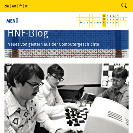
de
|
en
|
fr
|
nl
MENÜ
HNF-Blog
Neues von gestern aus der Computergeschichte