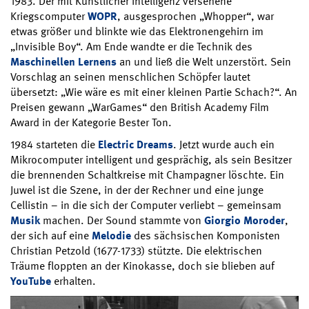
1983. Der mit Künstlicher Intelligenz versehene
Kriegscomputer
WOPR
, ausgesprochen „Whopper“, war
etwas größer und blinkte wie das Elektronengehirn im
„Invisible Boy“. Am Ende wandte er die Technik des
Maschinellen Lernens
an und ließ die Welt unzerstört. Sein
Vorschlag an seinen menschlichen Schöpfer lautet
übersetzt: „Wie wäre es mit einer kleinen Partie Schach?“. An
Preisen gewann „WarGames“ den British Academy Film
Award in der Kategorie Bester Ton.
1984 starteten die
Electric Dreams
. Jetzt wurde auch ein
Mikrocomputer intelligent und gesprächig, als sein Besitzer
die brennenden Schaltkreise mit Champagner löschte. Ein
Juwel ist die Szene, in der der Rechner und eine junge
Cellistin – in die sich der Computer verliebt – gemeinsam
Musik
machen. Der Sound stammte von
Giorgio Moroder
,
der sich auf eine
Melodie
des sächsischen Komponisten
Christian Petzold (1677-1733) stützte. Die elektrischen
Träume floppten an der Kinokasse, doch sie blieben auf
YouTube
erhalten.