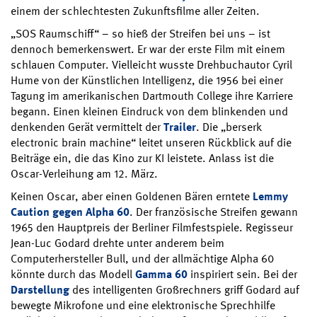
einem der schlechtesten Zukunftsfilme aller Zeiten.
„SOS Raumschiff“ – so hieß der Streifen bei uns – ist
dennoch bemerkenswert. Er war der erste Film mit einem
schlauen Computer. Vielleicht wusste Drehbuchautor Cyril
Hume von der Künstlichen Intelligenz, die 1956 bei einer
Tagung im amerikanischen Dartmouth College ihre Karriere
begann. Einen kleinen Eindruck von dem blinkenden und
denkenden Gerät vermittelt der
Trailer
. Die „berserk
electronic brain machine“ leitet unseren Rückblick auf die
Beiträge ein, die das Kino zur KI leistete. Anlass ist die
Oscar-Verleihung am 12. März.
Keinen Oscar, aber einen Goldenen Bären erntete
Lemmy
Caution gegen Alpha 60
. Der französische Streifen gewann
1965 den Hauptpreis der Berliner Filmfestspiele. Regisseur
Jean-Luc Godard drehte unter anderem beim
Computerhersteller Bull, und der allmächtige Alpha 60
könnte durch das Modell
Gamma 60
inspiriert sein. Bei der
Darstellung
des intelligenten Großrechners griff Godard auf
bewegte Mikrofone und eine elektronische Sprechhilfe