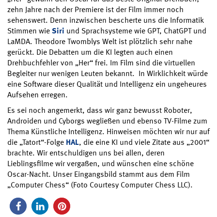
zehn Jahre nach der Premiere ist der Film immer noch
sehenswert. Denn inzwischen bescherte uns die Informatik
Stimmen wie
Siri
und Sprachsysteme wie GPT, ChatGPT und
LaMDA. Theodore Twomblys Welt ist plötzlich sehr nahe
gerückt. Die Debatten um die KI legten auch einen
Drehbuchfehler von „Her“ frei. Im Film sind die virtuellen
Begleiter nur wenigen Leuten bekannt. In Wirklichkeit würde
eine Software dieser Qualität und Intelligenz ein ungeheures
Aufsehen erregen.
Es sei noch angemerkt, dass wir ganz bewusst Roboter,
Androiden und Cyborgs wegließen und ebenso TV-Filme zum
Thema Künstliche Intelligenz. Hinweisen möchten wir nur auf
die „Tatort“-Folge
HAL
, die eine KI und viele Zitate aus „2001“
brachte. Wir entschuldigen uns bei allen, deren
Lieblingsfilme wir vergaßen, und wünschen eine schöne
Oscar-Nacht. Unser Eingangsbild stammt aus dem Film
„Computer Chess“ (Foto Courtesy Computer Chess LLC).