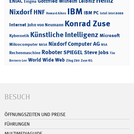
Heinz
ENIAC
Gottfried Wilhelm Leibniz
Enigma
IBM
Nixdorf
HNF
IBM PC
Intel
Howard Aiken
Intel 8088
Konrad Zuse
Internet
John von Neumann
Künstliche Intelligenz
Microsoft
Kybernetik
Nixdorf Computer AG
Mikrocomputer
NASA
NSA
Roboter
SPIEGEL
Steve Jobs
Rechenmaschine
Tim
World Wide Web
Berners-Lee
Zilog Z80
Zuse KG
BESUCH
ÖFFNUNGSZEITEN UND PREISE
FÜHRUNGEN
MULTIMEDIAGUIDE