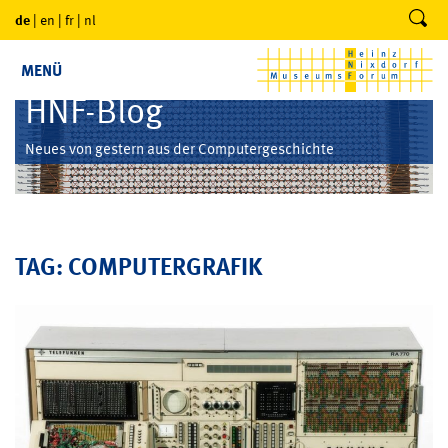
de
|
en
|
fr
|
nl
MENÜ
HNF-Blog
Neues von gestern aus der Computergeschichte
TAG: COMPUTERGRAFIK