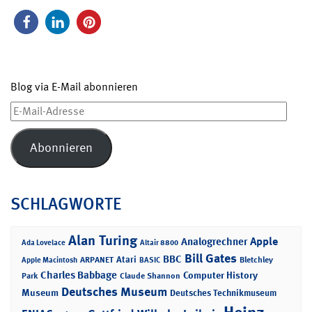
Blog via E-Mail abonnieren
E-
Mail-
Adresse
Abonnieren
SCHLAGWORTE
Alan Turing
Apple
Analogrechner
Ada Lovelace
Altair 8800
Bill Gates
BBC
Atari
ARPANET
Bletchley
Apple Macintosh
BASIC
Charles Babbage
Computer History
Park
Claude Shannon
Deutsches Museum
Museum
Deutsches Technikmuseum