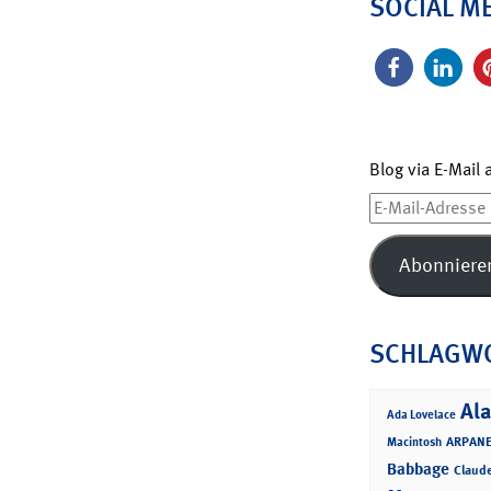
SOCIAL M
Blog via E-Mail
E-
Mail-
Adresse
Abonniere
SCHLAGW
Ala
Ada Lovelace
ARPANE
Macintosh
Babbage
Claud