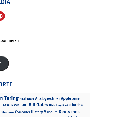
EDIA
 abonnieren
n
ORTE
n Turing
Apple
Analogrechner
Altair 8800
Apple
Bill Gates
BBC
Charles
Atari
T
Bletchley Park
BASIC
Deutsches
Computer History Museum
e Shannon