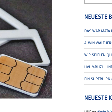
nach:
NEUESTE 
DAS WAR MATA 
ALWIN WALTHER
WIR SPIELEN Q
UVUMBUZI – INF
EIN SUPERHIRN 
NEUESTE 
HNF
zu
Alwin W