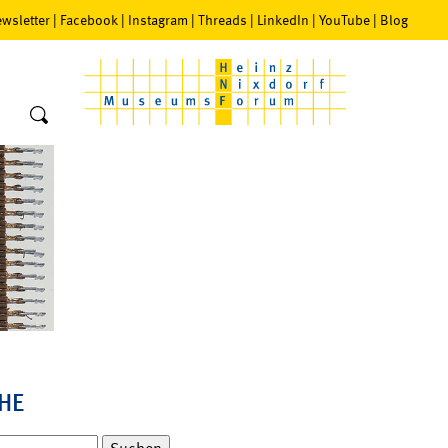
wsletter
|
Facebook
|
Instagram
|
Threads
|
LinkedIn
|
YouTube
|
Blog
HE