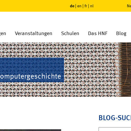
de
|
en
|
fr
|
nl
Ne
gen
Veranstaltungen
Schulen
Das HNF
Blog
Computergeschichte
BLOG-SUC
Suchen