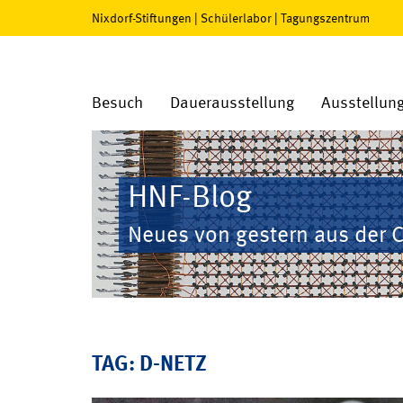
Nixdorf-Stiftungen
|
Schülerlabor
|
Tagungszentrum
Besuch
Dauerausstellung
Ausstellun
HNF-Blog
Neues von gestern aus der 
TAG: D-NETZ