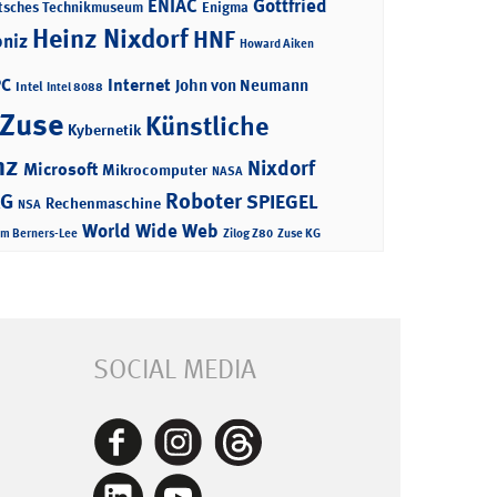
ENIAC
Gottfried
tsches Technikmuseum
Enigma
Heinz Nixdorf
HNF
bniz
Howard Aiken
PC
Internet
John von Neumann
Intel
Intel 8088
 Zuse
Künstliche
Kybernetik
nz
Nixdorf
Microsoft
Mikrocomputer
NASA
Roboter
AG
SPIEGEL
Rechenmaschine
NSA
World Wide Web
im Berners-Lee
Zilog Z80
Zuse KG
SOCIAL MEDIA