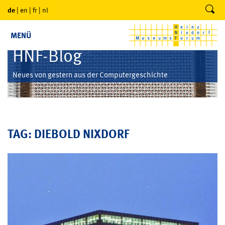
de
|
en
|
fr
|
nl
MENÜ
HNF-Blog
Neues von gestern aus der Computergeschichte
TAG: DIEBOLD NIXDORF