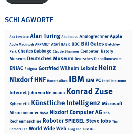
SCHLAGWORTE
Alan Turing
Apple
Analogrechner
Ada Lovelace
Altair 8800
Bill Gates
BBC
Atari
ARPANET
Bletchley
Apple Macintosh
BASIC
Charles Babbage
Computer History
Park
Claude Shannon
Deutsches Museum
Museum
Deutsches Technikmuseum
Heinz
ENIAC
Gottfried Wilhelm Leibniz
Enigma
IBM
Nixdorf
HNF
IBM PC
Intel
Howard Aiken
Intel 8088
Konrad Zuse
Internet
John von Neumann
Künstliche Intelligenz
Microsoft
Kybernetik
Nixdorf Computer AG
Mikrocomputer
NASA
NSA
Roboter
SPIEGEL
Steve Jobs
Rechenmaschine
Tim
World Wide Web
Berners-Lee
Zilog Z80
Zuse KG