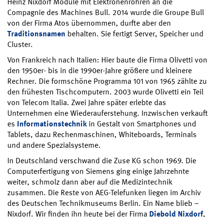
Heinz Nixdorf Module mit Elektronenröhren an die
Compagnie des Machines Bull. 2014 wurde die Groupe Bull
von der Firma Atos übernommen, durfte aber den
Traditionsnamen
behalten. Sie fertigt Server, Speicher und
Cluster.
Von Frankreich nach Italien: Hier baute die Firma Olivetti von
den 1950er- bis in die 1990er-Jahre größere und kleinere
Rechner. Die formschöne Programma 101 von 1965 zählte zu
den frühesten Tischcomputern. 2003 wurde Olivetti ein Teil
von Telecom Italia. Zwei Jahre später erlebte das
Unternehmen eine Wiederauferstehung. Inzwischen verkauft
es
Informationstechnik
in Gestalt von Smartphones und
Tablets, dazu Rechenmaschinen, Whiteboards, Terminals
und andere Spezialsysteme.
In Deutschland verschwand die Zuse KG schon 1969. Die
Computerfertigung von Siemens ging einige Jahrzehnte
weiter, schmolz dann aber auf die Medizintechnik
zusammen. Die Reste von AEG-Telefunken liegen im Archiv
des Deutschen Technikmuseums Berlin. Ein Name blieb –
Nixdorf. Wir finden ihn heute bei der Firma
Diebold Nixdorf
,