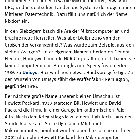
tummelten sich in den USA die Mikrocomputer, etwa von
DEC, und in deutschen Landen die Systeme der sogenannten
Mittleren Datentechnik. Dazu fällt uns natürlich der Name
Nixdorf ein.
In den Siebzigern brach die Ära der Mikrocomputer an und
brachte neue Hersteller. Was aber bleibt 2016 von den
Großen der Vergangenheit? Was wurde zum Beispiel aus den
sieben Zwergen? Unter eigenem Namen überlebten General
Electric, Honeywell und die NCR Corporation, doch bauen sie
keine Computer mehr. Burroughs und Sperry fusionierten
1986 zu
Unisys
. Hier wird noch etwas Hardware gefertigt. Zu
den Wurzeln von Unisys zählt die Waffenfabrik Remington,
gegründet 1816.
Der nächste große Name unserer kleinen Umschau ist
Hewlett-Packard. 1939 starteten Bill Hewlett und David
Packard die Firma in einer Garage im kalifornischen Palo
Alto. Nach dem Krieg stieg sie zu einem High-Tech-Haus der
Sonderklasse auf. Sie fertigte auch Mini- und
Mikrocomputer, berühmt wurden aber ihre Taschenrechner.
2002 übernahm Hewlett-Packard den Mikrocomputer-