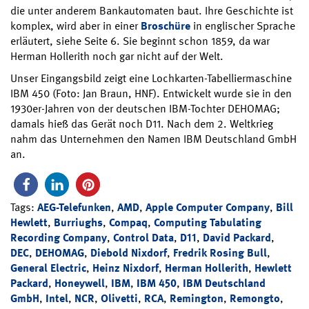
die unter anderem Bankautomaten baut. Ihre Geschichte ist
komplex, wird aber in einer
Broschüre
in englischer Sprache
erläutert, siehe Seite 6. Sie beginnt schon 1859, da war
Herman Hollerith noch gar nicht auf der Welt.
Unser Eingangsbild zeigt eine Lochkarten-Tabelliermaschine
IBM 450 (Foto: Jan Braun, HNF). Entwickelt wurde sie in den
1930er-Jahren von der deutschen IBM-Tochter DEHOMAG;
damals hieß das Gerät noch D11. Nach dem 2. Weltkrieg
nahm das Unternehmen den Namen IBM Deutschland GmbH
an.
Tags:
AEG-Telefunken
,
AMD
,
Apple Computer Company
,
Bill
Hewlett
,
Burriughs
,
Compaq
,
Computing Tabulating
Recording Company
,
Control Data
,
D11
,
David Packard
,
DEC
,
DEHOMAG
,
Diebold Nixdorf
,
Fredrik Rosing Bull
,
General Electric
,
Heinz Nixdorf
,
Herman Hollerith
,
Hewlett
Packard
,
Honeywell
,
IBM
,
IBM 450
,
IBM Deutschland
GmbH
,
Intel
,
NCR
,
Olivetti
,
RCA
,
Remington
,
Remongto
,