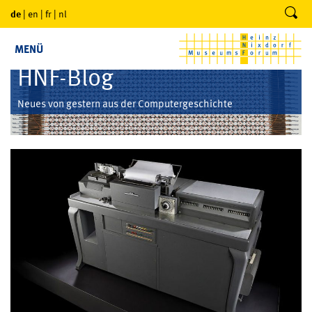
de
|
en
|
fr
|
nl
MENÜ
HNF-Blog
Neues von gestern aus der Computergeschichte