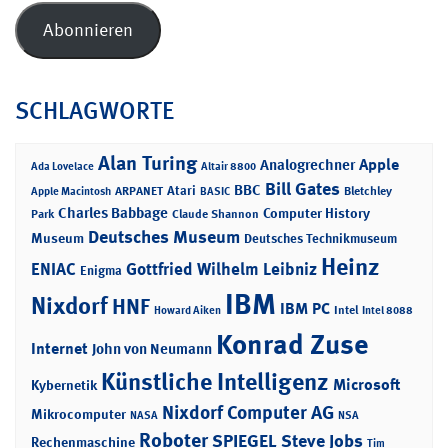
Adresse
Abonnieren
SCHLAGWORTE
Alan Turing
Apple
Analogrechner
Ada Lovelace
Altair 8800
Bill Gates
BBC
Atari
ARPANET
Bletchley
Apple Macintosh
BASIC
Charles Babbage
Computer History
Park
Claude Shannon
Deutsches Museum
Museum
Deutsches Technikmuseum
Heinz
ENIAC
Gottfried Wilhelm Leibniz
Enigma
IBM
Nixdorf
HNF
IBM PC
Intel
Howard Aiken
Intel 8088
Konrad Zuse
Internet
John von Neumann
Künstliche Intelligenz
Microsoft
Kybernetik
Nixdorf Computer AG
Mikrocomputer
NASA
NSA
Roboter
SPIEGEL
Steve Jobs
Rechenmaschine
Tim