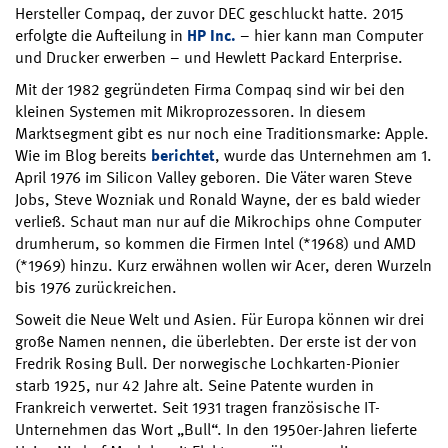
Hersteller Compaq, der zuvor DEC geschluckt hatte. 2015
erfolgte die Aufteilung in
HP Inc.
– hier kann man Computer
und Drucker erwerben – und Hewlett Packard Enterprise.
Mit der 1982 gegründeten Firma Compaq sind wir bei den
kleinen Systemen mit Mikroprozessoren. In diesem
Marktsegment gibt es nur noch eine Traditionsmarke: Apple.
Wie im Blog bereits
berichtet
, wurde das Unternehmen am 1.
April 1976 im Silicon Valley geboren. Die Väter waren Steve
Jobs, Steve Wozniak und Ronald Wayne, der es bald wieder
verließ. Schaut man nur auf die Mikrochips ohne Computer
drumherum, so kommen die Firmen Intel (*1968) und AMD
(*1969) hinzu. Kurz erwähnen wollen wir Acer, deren Wurzeln
bis 1976 zurückreichen.
Soweit die Neue Welt und Asien. Für Europa können wir drei
große Namen nennen, die überlebten. Der erste ist der von
Fredrik Rosing Bull. Der norwegische Lochkarten-Pionier
starb 1925, nur 42 Jahre alt. Seine Patente wurden in
Frankreich verwertet. Seit 1931 tragen französische IT-
Unternehmen das Wort „Bull“. In den 1950er-Jahren lieferte