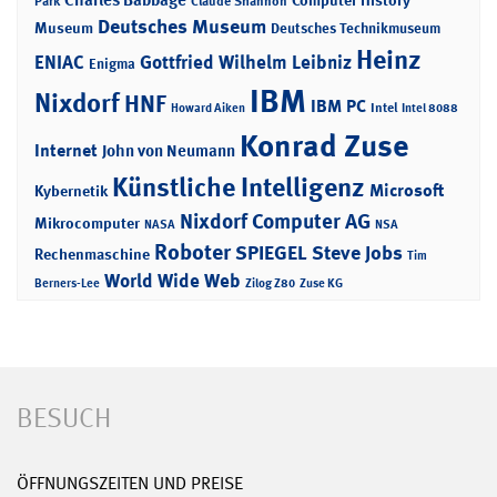
Park
Claude Shannon
Deutsches Museum
Museum
Deutsches Technikmuseum
Heinz
ENIAC
Gottfried Wilhelm Leibniz
Enigma
IBM
Nixdorf
HNF
IBM PC
Intel
Howard Aiken
Intel 8088
Konrad Zuse
Internet
John von Neumann
Künstliche Intelligenz
Microsoft
Kybernetik
Nixdorf Computer AG
Mikrocomputer
NASA
NSA
Roboter
SPIEGEL
Steve Jobs
Rechenmaschine
Tim
World Wide Web
Berners-Lee
Zilog Z80
Zuse KG
BESUCH
ÖFFNUNGSZEITEN UND PREISE