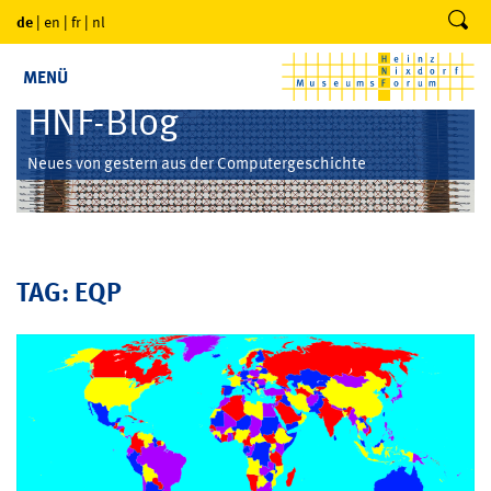
de
|
en
|
fr
|
nl
MENÜ
HNF-Blog
Neues von gestern aus der Computergeschichte
TAG: EQP