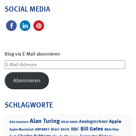
SOCIAL MEDIA
Blog via E-Mail abonnieren
E-
Mail-
Adresse
Abonnieren
SCHLAGWORTE
Alan Turing
Apple
Analogrechner
Ada Lovelace
Altair 8800
Bill Gates
BBC
Atari
ARPANET
Bletchley
Apple Macintosh
BASIC
Charles Babbage
Computer History