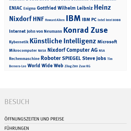
Heinz
ENIAC
Gottfried Wilhelm Leibniz
Enigma
IBM
Nixdorf
HNF
IBM PC
Intel
Howard Aiken
Intel 8088
Konrad Zuse
Internet
John von Neumann
Künstliche Intelligenz
Microsoft
Kybernetik
Nixdorf Computer AG
Mikrocomputer
NASA
NSA
Roboter
SPIEGEL
Steve Jobs
Rechenmaschine
Tim
World Wide Web
Berners-Lee
Zilog Z80
Zuse KG
BESUCH
ÖFFNUNGSZEITEN UND PREISE
FÜHRUNGEN