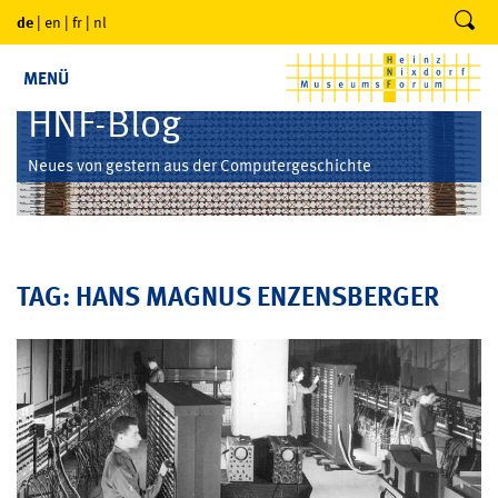
de
|
en
|
fr
|
nl
MENÜ
HNF-Blog
Neues von gestern aus der Computergeschichte
TAG: HANS MAGNUS ENZENSBERGER