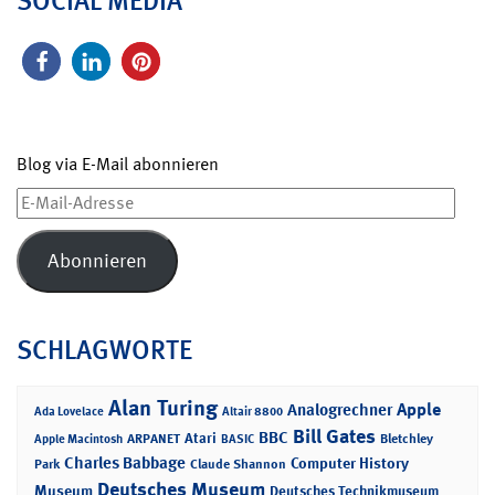
SOCIAL MEDIA
Blog via E-Mail abonnieren
E-
Mail-
Adresse
Abonnieren
SCHLAGWORTE
Alan Turing
Apple
Analogrechner
Ada Lovelace
Altair 8800
Bill Gates
BBC
Atari
ARPANET
Bletchley
Apple Macintosh
BASIC
Charles Babbage
Computer History
Park
Claude Shannon
Deutsches Museum
Museum
Deutsches Technikmuseum