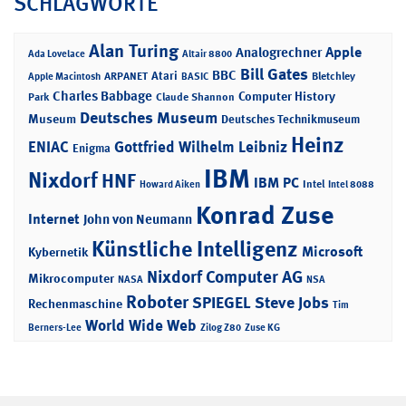
SCHLAGWORTE
Alan Turing
Apple
Analogrechner
Ada Lovelace
Altair 8800
Bill Gates
BBC
Atari
ARPANET
Bletchley
Apple Macintosh
BASIC
Charles Babbage
Computer History
Park
Claude Shannon
Deutsches Museum
Museum
Deutsches Technikmuseum
Heinz
ENIAC
Gottfried Wilhelm Leibniz
Enigma
IBM
Nixdorf
HNF
IBM PC
Intel
Howard Aiken
Intel 8088
Konrad Zuse
Internet
John von Neumann
Künstliche Intelligenz
Microsoft
Kybernetik
Nixdorf Computer AG
Mikrocomputer
NASA
NSA
Roboter
SPIEGEL
Steve Jobs
Rechenmaschine
Tim
World Wide Web
Berners-Lee
Zilog Z80
Zuse KG