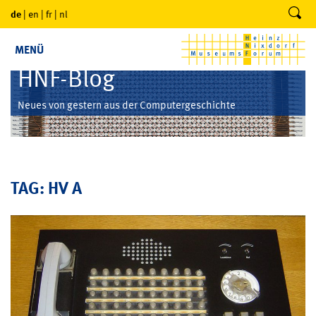
de
|
en
|
fr
|
nl
MENÜ
HNF-Blog
Neues von gestern aus der Computergeschichte
TAG: HV A