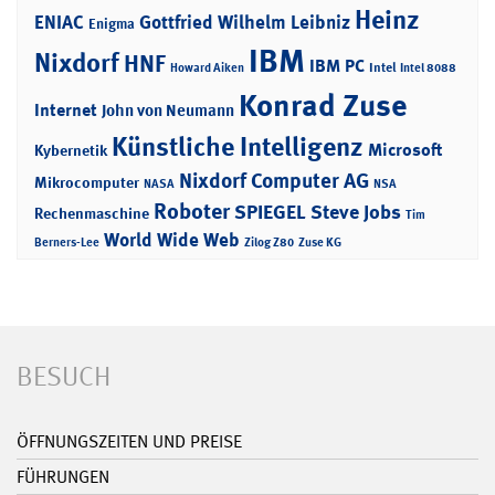
Heinz
ENIAC
Gottfried Wilhelm Leibniz
Enigma
IBM
Nixdorf
HNF
IBM PC
Intel
Howard Aiken
Intel 8088
Konrad Zuse
Internet
John von Neumann
Künstliche Intelligenz
Microsoft
Kybernetik
Nixdorf Computer AG
Mikrocomputer
NASA
NSA
Roboter
SPIEGEL
Steve Jobs
Rechenmaschine
Tim
World Wide Web
Berners-Lee
Zilog Z80
Zuse KG
BESUCH
ÖFFNUNGSZEITEN UND PREISE
FÜHRUNGEN