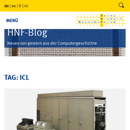
de
|
en
|
fr
|
nl
MENÜ
HNF-Blog
Neues von gestern aus der Computergeschichte
TAG: ICL