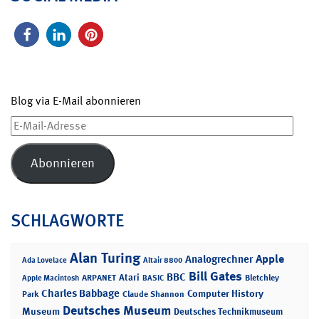
Blog via E-Mail abonnieren
E-
Mail-
Adresse
Abonnieren
SCHLAGWORTE
Alan Turing
Apple
Analogrechner
Ada Lovelace
Altair 8800
Bill Gates
BBC
Atari
ARPANET
Bletchley
Apple Macintosh
BASIC
Charles Babbage
Computer History
Park
Claude Shannon
Deutsches Museum
Museum
Deutsches Technikmuseum