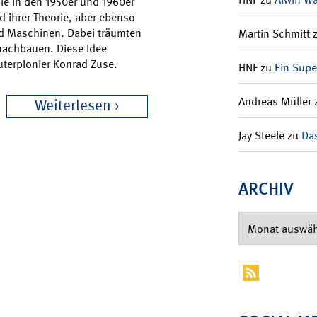
 die in den 1950er und 1960er
d ihrer Theorie, aber ebenso
nd Maschinen. Dabei träumten
Martin Schmitt
nachbauen. Diese Idee
uterpionier Konrad Zuse.
HNF
zu
Ein Supe
Andreas Müller
Weiterlesen
Jay Steele
zu
Das
ARCHIV