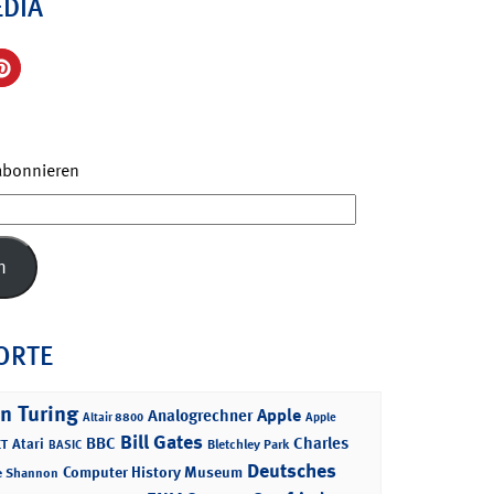
EDIA
 abonnieren
n
ORTE
n Turing
Apple
Analogrechner
Altair 8800
Apple
Bill Gates
BBC
Charles
Atari
T
Bletchley Park
BASIC
Deutsches
Computer History Museum
e Shannon