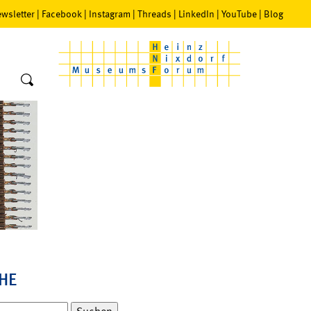
wsletter
|
Facebook
|
Instagram
|
Threads
|
LinkedIn
|
YouTube
|
Blog
HE