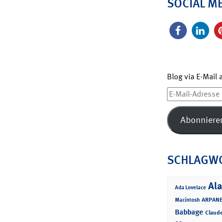
SOCIAL M
Blog via E-Mail
E-
Mail-
Adresse
Abonniere
SCHLAGW
Ala
Ada Lovelace
ARPANE
Macintosh
Babbage
Claud