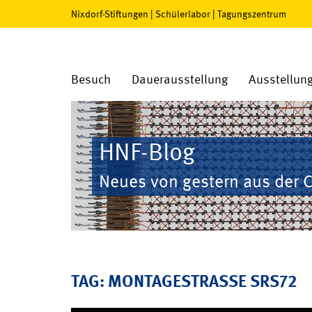
Nixdorf-Stiftungen
|
Schülerlabor
|
Tagungszentrum
Besuch
Dauerausstellung
Ausstellun
HNF-Blog
Neues von gestern aus der 
TAG: MONTAGESTRASSE SRS72