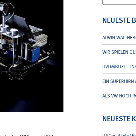
nach:
NEUESTE 
ALWIN WALTHER
WIR SPIELEN Q
UVUMBUZI – INF
EIN SUPERHIRN 
ALS VW NOCH R
NEUESTE 
HNF
zu
Alwin W