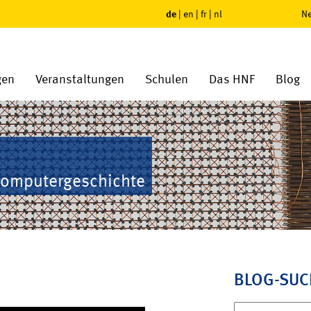
de
|
en
|
fr
|
nl
Ne
gen
Veranstaltungen
Schulen
Das HNF
Blog
Computergeschichte
BLOG-SUC
Suchen