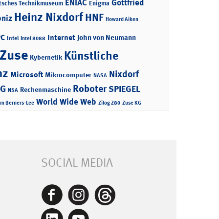
ENIAC
Gottfried
tsches Technikmuseum
Enigma
Heinz Nixdorf
HNF
bniz
Howard Aiken
PC
Internet
John von Neumann
Intel
Intel 8088
 Zuse
Künstliche
Kybernetik
nz
Nixdorf
Microsoft
Mikrocomputer
NASA
Roboter
AG
SPIEGEL
Rechenmaschine
NSA
World Wide Web
im Berners-Lee
Zilog Z80
Zuse KG
SOCIAL MEDIA