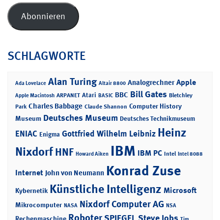
Adresse
Abonnieren
SCHLAGWORTE
Alan Turing
Apple
Analogrechner
Ada Lovelace
Altair 8800
Bill Gates
BBC
Atari
ARPANET
Bletchley
Apple Macintosh
BASIC
Charles Babbage
Computer History
Park
Claude Shannon
Deutsches Museum
Museum
Deutsches Technikmuseum
Heinz
ENIAC
Gottfried Wilhelm Leibniz
Enigma
IBM
Nixdorf
HNF
IBM PC
Intel
Howard Aiken
Intel 8088
Konrad Zuse
Internet
John von Neumann
Künstliche Intelligenz
Microsoft
Kybernetik
Nixdorf Computer AG
Mikrocomputer
NASA
NSA
Roboter
SPIEGEL
Steve Jobs
Rechenmaschine
Tim