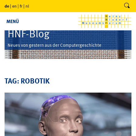
de
|
en
|
fr
|
nl
MENÜ
HNF-Blog
Neues von gestern aus der Computergeschichte
TAG: ROBOTIK