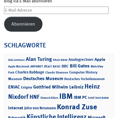
Blog via E-Mail abonnieren
E-
Mail-
Adresse
Abonnieren
SCHLAGWORTE
Alan Turing
Apple
Analogrechner
Ada Lovelace
Altair 8800
Bill Gates
BBC
Atari
ARPANET
Bletchley
Apple Macintosh
BASIC
Charles Babbage
Computer History
Park
Claude Shannon
Deutsches Museum
Museum
Deutsches Technikmuseum
Heinz
ENIAC
Gottfried Wilhelm Leibniz
Enigma
IBM
Nixdorf
HNF
IBM PC
Intel
Howard Aiken
Intel 8088
Konrad Zuse
Internet
John von Neumann
Künstliche Intelligenz
Microsoft
Kybernetik