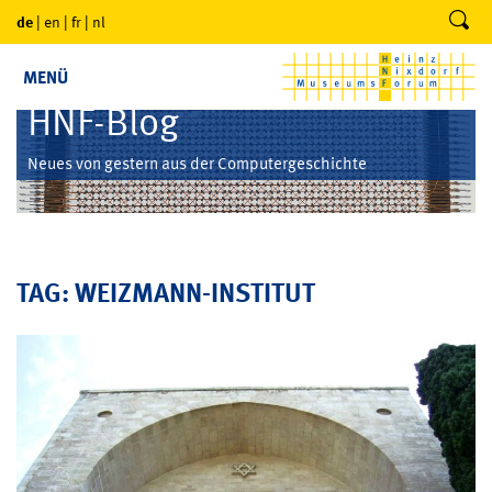
de
|
en
|
fr
|
nl
MENÜ
HNF-Blog
Neues von gestern aus der Computergeschichte
TAG: WEIZMANN-INSTITUT