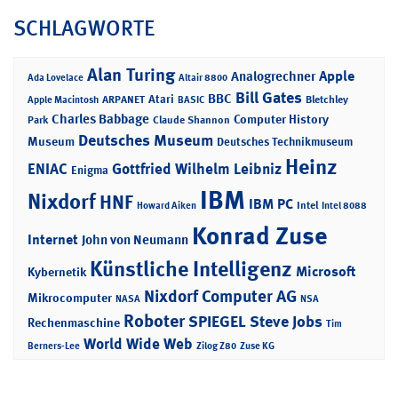
SCHLAGWORTE
Alan Turing
Apple
Analogrechner
Ada Lovelace
Altair 8800
Bill Gates
BBC
Atari
ARPANET
Bletchley
Apple Macintosh
BASIC
Charles Babbage
Computer History
Park
Claude Shannon
Deutsches Museum
Museum
Deutsches Technikmuseum
Heinz
ENIAC
Gottfried Wilhelm Leibniz
Enigma
IBM
Nixdorf
HNF
IBM PC
Intel
Howard Aiken
Intel 8088
Konrad Zuse
Internet
John von Neumann
Künstliche Intelligenz
Microsoft
Kybernetik
Nixdorf Computer AG
Mikrocomputer
NASA
NSA
Roboter
SPIEGEL
Steve Jobs
Rechenmaschine
Tim
World Wide Web
Berners-Lee
Zilog Z80
Zuse KG