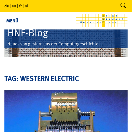
de
|
en
|
fr
|
nl
MENÜ
HNF-Blog
Neues von gestern aus der Computergeschichte
TAG: WESTERN ELECTRIC