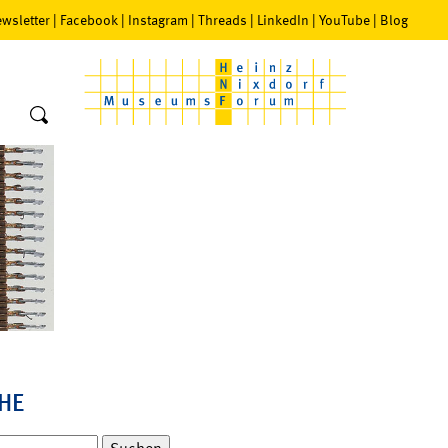
wsletter
|
Facebook
|
Instagram
|
Threads
|
LinkedIn
|
YouTube
|
Blog
HE