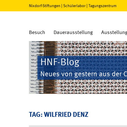
Nixdorf-Stiftungen
|
Schülerlabor
|
Tagungszentrum
Besuch
Dauerausstellung
Ausstellun
HNF-Blog
Neues von gestern aus der 
TAG: WILFRIED DENZ