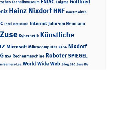
ENIAC
Gottfried
tsches Technikmuseum
Enigma
Heinz Nixdorf
HNF
bniz
Howard Aiken
PC
Internet
John von Neumann
Intel
Intel 8088
 Zuse
Künstliche
Kybernetik
nz
Nixdorf
Microsoft
Mikrocomputer
NASA
Roboter
AG
SPIEGEL
Rechenmaschine
NSA
World Wide Web
im Berners-Lee
Zilog Z80
Zuse KG