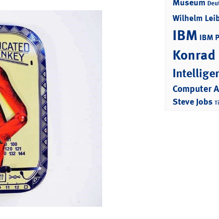
Museum
Deu
Wilhelm Lei
IBM
IBM 
Konrad
Intellige
Computer 
Steve Jobs
T