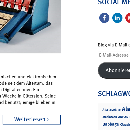
SOCIAL M
Blog via E-Mail
E-
Mail-
Adresse
Abonniere
anischen und elektronischen
ode seit dem Altertum; das
m Digitalrechner. Ein
SCHLAGW
m Wlecke in Gütersloh. Seine
 benutzt; einige blieben in
Ala
Ada Lovelace
ARPANE
Macintosh
Weiterlesen
Babbage
Claud