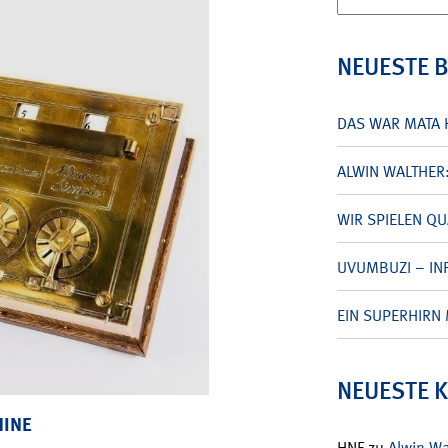
nach:
NEUESTE 
DAS WAR MATA 
ALWIN WALTHER
WIR SPIELEN Q
UVUMBUZI – INF
EIN SUPERHIRN 
NEUESTE 
HINE
HNF
zu
Alwin W