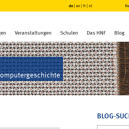
de
|
en
|
fr
|
nl
Ne
gen
Veranstaltungen
Schulen
Das HNF
Blog
Computergeschichte
BLOG-SUC
Suchen