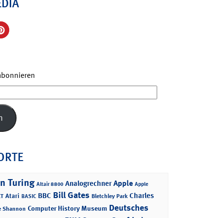
EDIA
 abonnieren
n
ORTE
n Turing
Apple
Analogrechner
Altair 8800
Apple
Bill Gates
BBC
Charles
Atari
T
Bletchley Park
BASIC
Deutsches
Computer History Museum
e Shannon