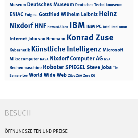
Deutsches Museum
Museum
Deutsches Technikmuseum
Heinz
ENIAC
Gottfried Wilhelm Leibniz
Enigma
IBM
Nixdorf
HNF
IBM PC
Intel
Howard Aiken
Intel 8088
Konrad Zuse
Internet
John von Neumann
Künstliche Intelligenz
Microsoft
Kybernetik
Nixdorf Computer AG
Mikrocomputer
NASA
NSA
Roboter
SPIEGEL
Steve Jobs
Rechenmaschine
Tim
World Wide Web
Berners-Lee
Zilog Z80
Zuse KG
BESUCH
ÖFFNUNGSZEITEN UND PREISE