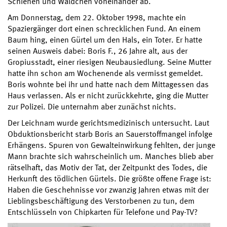
Schienen und Wäldchen voneinander ab.
Am Donnerstag, dem 22. Oktober 1998, machte ein
Spaziergänger dort einen schrecklichen Fund. An einem
Baum hing, einen Gürtel um den Hals, ein Toter. Er hatte
seinen Ausweis dabei: Boris F., 26 Jahre alt, aus der
Gropiusstadt, einer riesigen Neubausiedlung. Seine Mutter
hatte ihn schon am Wochenende als vermisst gemeldet.
Boris wohnte bei ihr und hatte nach dem Mittagessen das
Haus verlassen. Als er nicht zurückkehrte, ging die Mutter
zur Polizei. Die unternahm aber zunächst nichts.
Der Leichnam wurde gerichtsmedizinisch untersucht. Laut
Obduktionsbericht starb Boris an Sauerstoffmangel infolge
Erhängens. Spuren von Gewalteinwirkung fehlten, der junge
Mann brachte sich wahrscheinlich um. Manches blieb aber
rätselhaft, das Motiv der Tat, der Zeitpunkt des Todes, die
Herkunft des tödlichen Gürtels. Die größte offene Frage ist:
Haben die Geschehnisse vor zwanzig Jahren etwas mit der
Lieblingsbeschäftigung des Verstorbenen zu tun, dem
Entschlüsseln von Chipkarten für Telefone und Pay-TV?