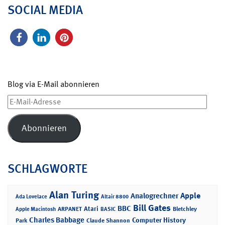
SOCIAL MEDIA
Blog via E-Mail abonnieren
E-
Mail-
Adresse
Abonnieren
SCHLAGWORTE
Alan Turing
Apple
Analogrechner
Ada Lovelace
Altair 8800
Bill Gates
BBC
Atari
ARPANET
Bletchley
Apple Macintosh
BASIC
Charles Babbage
Computer History
Park
Claude Shannon