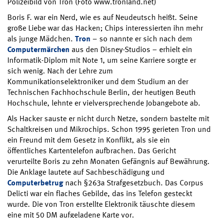
Polizeibild von Tron (Foto www.tronland.net)
Boris F. war ein Nerd, wie es auf Neudeutsch heißt. Seine
große Liebe war das Hacken; Chips interessierten ihn mehr
als junge Mädchen.
Tron
– so nannte er sich nach dem
Computermärchen
aus den Disney-Studios – erhielt ein
Informatik-Diplom mit Note 1, um seine Karriere sorgte er
sich wenig. Nach der Lehre zum
Kommunikationselektroniker und dem Studium an der
Technischen Fachhochschule Berlin, der heutigen Beuth
Hochschule, lehnte er vielversprechende Jobangebote ab.
Als Hacker sauste er nicht durch Netze, sondern bastelte mit
Schaltkreisen und Mikrochips. Schon 1995 gerieten Tron und
ein Freund mit dem Gesetz in Konflikt, als sie ein
öffentliches Kartentelefon aufbrachen. Das Gericht
verurteilte Boris zu zehn Monaten Gefängnis auf Bewährung.
Die Anklage lautete auf Sachbeschädigung und
Computerbetrug
nach §263a Strafgesetzbuch. Das Corpus
Delicti war ein flaches Gebilde, das ins Telefon gesteckt
wurde. Die von Tron erstellte Elektronik täuschte diesem
eine mit 50 DM aufgeladene Karte vor.