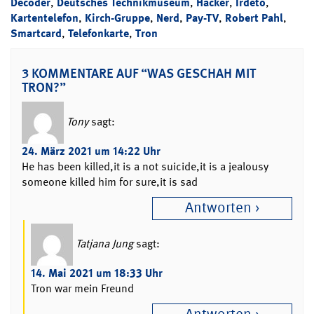
Decoder
,
Deutsches Technikmuseum
,
Hacker
,
Irdeto
,
Kartentelefon
,
Kirch-Gruppe
,
Nerd
,
Pay-TV
,
Robert Pahl
,
Smartcard
,
Telefonkarte
,
Tron
3 KOMMENTARE AUF “WAS GESCHAH MIT
TRON?”
Tony
sagt:
24. März 2021 um 14:22 Uhr
He has been killed,it is a not suicide,it is a jealousy
someone killed him for sure,it is sad
Antworten
Tatjana Jung
sagt:
14. Mai 2021 um 18:33 Uhr
Tron war mein Freund