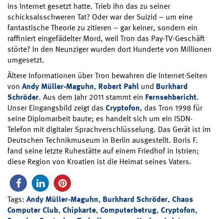
ins Internet gesetzt hatte. Trieb ihn das zu seiner
schicksalsschweren Tat? Oder war der Suizid – um eine
fantastische Theorie zu zitieren – gar keiner, sondern ein
raffiniert eingefädelter Mord, weil Tron das Pay-TV-Geschäft
störte? In den Neunziger wurden dort Hunderte von Millionen
umgesetzt.
Ältere Informationen über Tron bewahren die Internet-Seiten
von
Andy Müller-Maguhn
,
Robert Pahl
und
Burkhard
Schröder
. Aus dem Jahr 2011 stammt ein
Fernsehbericht
.
Unser Eingangsbild zeigt das
Cryptofon
, das Tron 1998 für
seine Diplomarbeit baute; es handelt sich um ein ISDN-
Telefon mit digitaler Sprachverschlüsselung. Das Gerät ist im
Deutschen Technikmuseum in Berlin ausgestellt. Boris F.
fand seine letzte Ruhestätte auf einem Friedhof in Istrien;
diese Region von Kroatien ist die Heimat seines Vaters.
Tags:
Andy Müller-Maguhn
,
Burkhard Schröder
,
Chaos
Computer Club
,
Chipkarte
,
Computerbetrug
,
Cryptofon
,