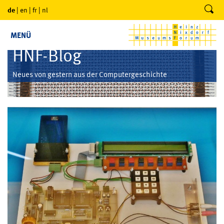
de
|
en
|
fr
|
nl
MENÜ
HNF-Blog
Neues von gestern aus der Computergeschichte