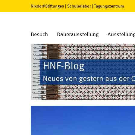
Nixdorf-Stiftungen
|
Schülerlabor
|
Tagungszentrum
Besuch
Dauerausstellung
Ausstellun
HNF-Blog
Neues von gestern aus der 