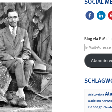
SOCIAL M
Blog via E-Mail
E-
Mail-
Adresse
Abonniere
SCHLAGW
Ala
Ada Lovelace
ARPANE
Macintosh
Babbage
Claud