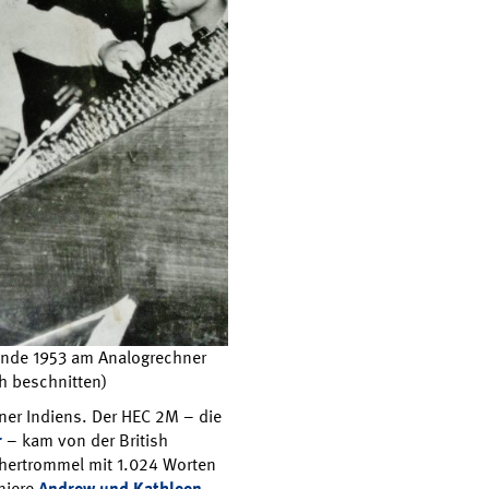
Ende 1953 am Analogrechner
ch beschnitten)
chner Indiens. Der HEC 2M – die
r
– kam von der British
hertrommel mit 1.024 Worten
niere
Andrew und Kathleen