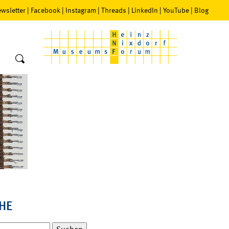
wsletter
|
Facebook
|
Instagram
|
Threads
|
LinkedIn
|
YouTube
|
Blog
HE