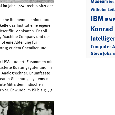
Museum
Deu
im Jahr 1924; rechts sitzt der
Wilhelm Lei
IBM
IBM 
anische Rechenmaschinen und
elte das Institut eine eigene
Konrad
rer für Lochkarten. Er soll
ting Machine Company und der
Intellige
SI eine Abteilung für
Computer 
rtrug er dem Chemiker und
Steve Jobs
T
den USA studiert. Zusammen mit
usterte Rüstungsgüter und im
en Analogrechner. Er umfasste
inearen Gleichungssystems mit
rte Mitra dem indischen
vor. Er wurde im ISI bis 1959