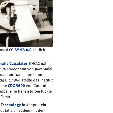
dmaxi
CC BY-SA 4.0
seitlich
matic Calculator
TIFRAC nahm
r 1962 wiederum von Jawaharlal
rmanium-Transistoren und
g Bit. 1964 stellte das Institut
 eine
CDC 3600
von Control
Mumbai eine transistorbestückte
 Firma.
f Technology
in Kanpur, ein
tut tat sich zudem mit der