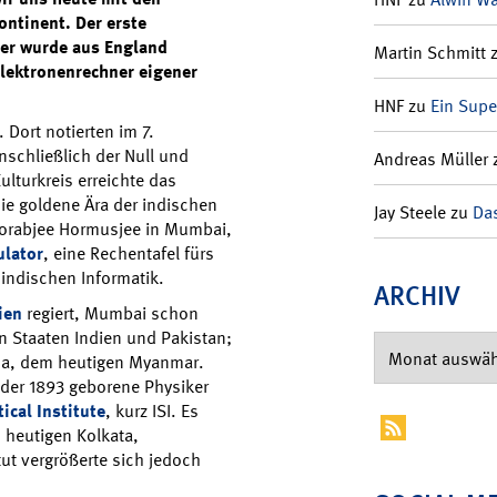
ntinent. Der erste
 er wurde aus England
Martin Schmitt
 Elektronenrechner eigener
HNF
zu
Ein Supe
 Dort notierten im 7.
inschließlich der Null und
Andreas Müller
lturkreis erreichte das
die goldene Ära der indischen
Jay Steele
zu
Das
Dorabjee Hormusjee in Mumbai,
ulator
, eine Rechentafel fürs
 indischen Informatik.
ARCHIV
ien
regiert, Mumbai schon
 Staaten Indien und Pakistan;
ma, dem heutigen Myanmar.
 der 1893 geborene Physiker
tical Institute
, kurz ISI. Es
 heutigen Kolkata,
tut vergrößerte sich jedoch