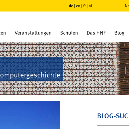
de
|
en
|
fr
|
nl
Ne
gen
Veranstaltungen
Schulen
Das HNF
Blog
Computergeschichte
BLOG-SUC
Suchen