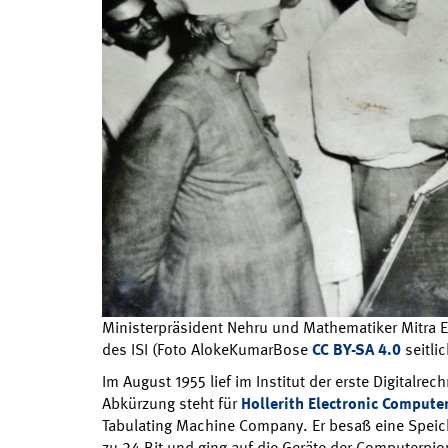
Ministerpräsident Nehru und Mathematiker Mitra 
des ISI (Foto AlokeKumarBose
CC BY-SA 4.0
seitli
Im August 1955 lief im Institut der erste Digitalre
Abkürzung steht für
Hollerith Electronic Compute
Tabulating Machine Company. Er besaß eine Speic
zu 24 Bit und ging auf die Geräte der Computerpio