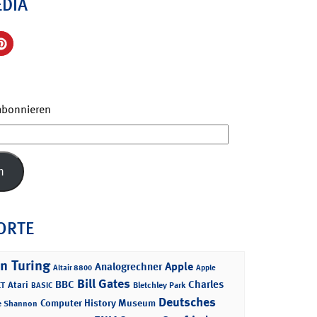
EDIA
 abonnieren
n
ORTE
n Turing
Apple
Analogrechner
Altair 8800
Apple
Bill Gates
BBC
Charles
Atari
T
Bletchley Park
BASIC
Deutsches
Computer History Museum
e Shannon