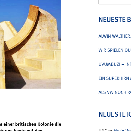
nach:
NEUESTE 
ALWIN WALTHER
WIR SPIELEN Q
UVUMBUZI – INF
EIN SUPERHIRN 
ALS VW NOCH R
NEUESTE 
s einer britischen Kolonie die
ir uns heute mit den
HNF
zu
Alwin W