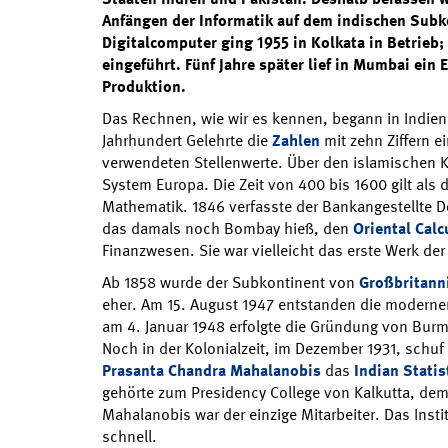
Anfängen der Informatik auf dem indischen Subko
Digitalcomputer ging 1955 in Kolkata in Betrieb;
eingeführt. Fünf Jahre später lief in Mumbai ein
Produktion.
Das Rechnen, wie wir es kennen, begann in Indien.
Jahrhundert Gelehrte die
Zahlen
mit zehn Ziffern e
verwendeten Stellenwerte. Über den islamischen Ku
System Europa. Die Zeit von 400 bis 1600 gilt als 
Mathematik. 1846 verfasste der Bankangestellte 
das damals noch Bombay hieß, den
Oriental Calc
Finanzwesen. Sie war vielleicht das erste Werk der
Ab 1858 wurde der Subkontinent von
Großbritann
eher. Am 15. August 1947 entstanden die modernen
am 4. Januar 1948 erfolgte die Gründung von Bur
Noch in der Kolonialzeit, im Dezember 1931, schuf
Prasanta Chandra Mahalanobis
das
Indian Statis
gehörte zum Presidency College von Kalkutta, dem
Mahalanobis war der einzige Mitarbeiter. Das Insti
schnell.