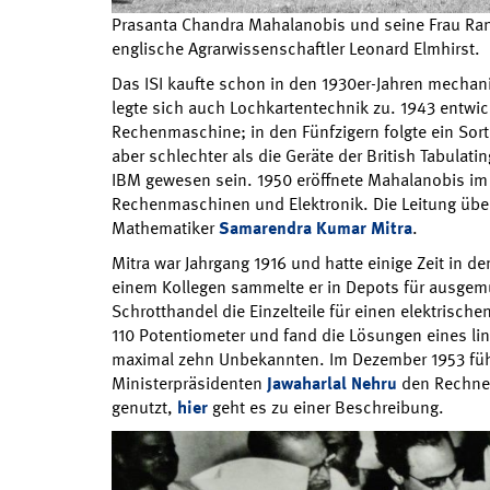
Prasanta Chandra Mahalanobis und seine Frau Rani 
englische Agrarwissenschaftler Leonard Elmhirst.
Das ISI kaufte schon in den 1930er-Jahren mech
legte sich auch Lochkartentechnik zu. 1943 entwick
Rechenmaschine; in den Fünfzigern folgte ein Sortie
aber schlechter als die Geräte der British Tabula
IBM gewesen sein. 1950 eröffnete Mahalanobis im I
Rechenmaschinen und Elektronik. Die Leitung übe
Mathematiker
Samarendra Kumar Mitra
.
Mitra war Jahrgang 1916 und hatte einige Zeit in 
einem Kollegen sammelte er in Depots für ausgem
Schrotthandel die Einzelteile für einen elektrisch
110 Potentiometer und fand die Lösungen eines l
maximal zehn Unbekannten. Im Dezember 1953 füh
Ministerpräsidenten
Jawaharlal Nehru
den Rechner 
genutzt,
hier
geht es zu einer Beschreibung.