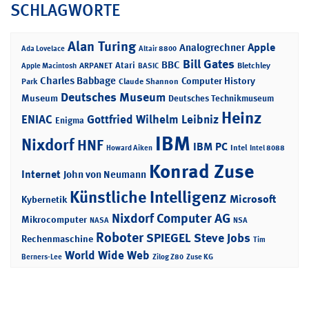
SCHLAGWORTE
Alan Turing
Apple
Analogrechner
Ada Lovelace
Altair 8800
Bill Gates
BBC
Atari
ARPANET
Bletchley
Apple Macintosh
BASIC
Charles Babbage
Computer History
Park
Claude Shannon
Deutsches Museum
Museum
Deutsches Technikmuseum
Heinz
ENIAC
Gottfried Wilhelm Leibniz
Enigma
IBM
Nixdorf
HNF
IBM PC
Intel
Howard Aiken
Intel 8088
Konrad Zuse
Internet
John von Neumann
Künstliche Intelligenz
Microsoft
Kybernetik
Nixdorf Computer AG
Mikrocomputer
NASA
NSA
Roboter
SPIEGEL
Steve Jobs
Rechenmaschine
Tim
World Wide Web
Berners-Lee
Zilog Z80
Zuse KG