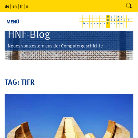
de
|
en
|
fr
|
nl
MENÜ
HNF-Blog
Neues von gestern aus der Computergeschichte
TAG: TIFR