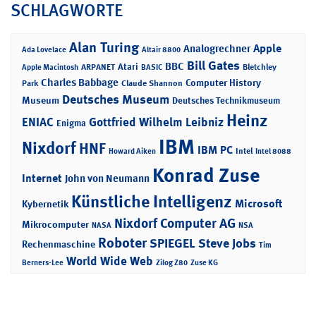
SCHLAGWORTE
Alan Turing
Apple
Analogrechner
Ada Lovelace
Altair 8800
Bill Gates
BBC
Atari
ARPANET
Bletchley
Apple Macintosh
BASIC
Charles Babbage
Computer History
Park
Claude Shannon
Deutsches Museum
Museum
Deutsches Technikmuseum
Heinz
ENIAC
Gottfried Wilhelm Leibniz
Enigma
IBM
Nixdorf
HNF
IBM PC
Intel
Howard Aiken
Intel 8088
Konrad Zuse
Internet
John von Neumann
Künstliche Intelligenz
Microsoft
Kybernetik
Nixdorf Computer AG
Mikrocomputer
NASA
NSA
Roboter
SPIEGEL
Steve Jobs
Rechenmaschine
Tim
World Wide Web
Berners-Lee
Zilog Z80
Zuse KG