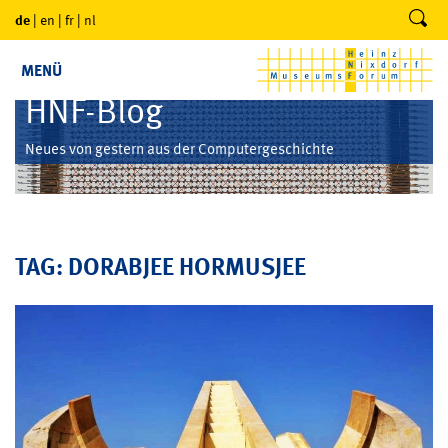
de
|
en
|
fr
|
nl
MENÜ
HNF-Blog
Neues von gestern aus der Computergeschichte
TAG: DORABJEE HORMUSJEE