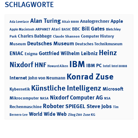
SCHLAGWORTE
Alan Turing
Apple
Analogrechner
Ada Lovelace
Altair 8800
Bill Gates
BBC
Atari
ARPANET
Bletchley
Apple Macintosh
BASIC
Charles Babbage
Computer History
Park
Claude Shannon
Deutsches Museum
Museum
Deutsches Technikmuseum
Heinz
ENIAC
Gottfried Wilhelm Leibniz
Enigma
IBM
Nixdorf
HNF
IBM PC
Intel
Howard Aiken
Intel 8088
Konrad Zuse
Internet
John von Neumann
Künstliche Intelligenz
Microsoft
Kybernetik
Nixdorf Computer AG
Mikrocomputer
NASA
NSA
Roboter
SPIEGEL
Steve Jobs
Rechenmaschine
Tim
World Wide Web
Berners-Lee
Zilog Z80
Zuse KG