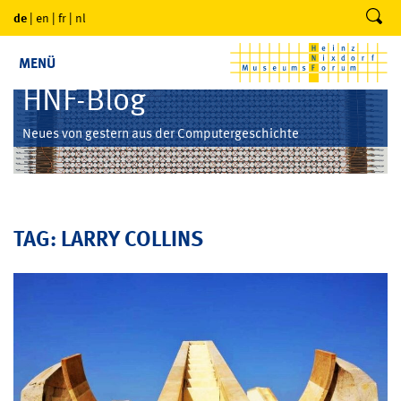
de
|
en
|
fr
|
nl
MENÜ
HNF-Blog
Neues von gestern aus der Computergeschichte
TAG: LARRY COLLINS