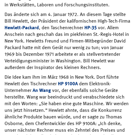
in Werkstätten, Laboren und Forschungsinstituten.
Das änderte sich am 4. Januar 1972. An diesem Tage stellte
Bill Hewlett, der Präsident der kalifornischen High-Tech-Firma
Hewlett-Packard
, den Taschenrechner
HP-35
vor. Allem
Anschein nach geschah das im piekfeinen St.-Regis-Hotel in
New York. Hewletts Freund und Firmen-Mitbegründer David
Packard hatte mit dem Gerät nur wenig zu tun; von Januar
1969 bis Dezember 1971 arbeitete er als stellvertretender
Verteidigungsminister in Washington. Bill Hewlett war
außerdem der Inspirator des kleinen Rechners.
Die Idee kam ihm im März 1968 in New York. Dort führte
Hewlett den Tischrechner
HP 9100A
dem Elektronik-
Unternehmer
An Wang
vor, der ebenfalls solche Geräte
herstellte. Wang war beeindruckt und verabschiedete sich
mit den Worten: „Sie haben eine gute Maschine. Wir werden
uns jetzt hinsetzen.“ Hewlett ahnte, dass die Konkurrenz
ähnliche Produkte bauen würde, und er sagte zu Thomas
Osborne, dem Chefentwickler des HP 9100A: „Ich denke,
unser nächster Rechner muss ein Zehntel des Preises und