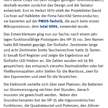
deshalb wurden zunächst das Design und die Tastatur
entwickelt. Erst im Herbst 1970 stieß der Projektleiter David
Cochran auf Halbleiter der Firma Fairchild Semiconductor;
sie basierten auf der
PMOS-Technik
, die auch beim ersten
Mikroprozessor, dem
Intel 4004
, verwendet wurde.
Das Entwicklerteam ging nun zur Sache; nach einem Jahr
lagen funktionsfähige Prototypen des HP-35 vor. Den Namen
hatte Bill Hewlett geprägt: Der fünfzehn Zentimeter lange
und acht Zentimeter breite Taschenrechner hatte 35 Tasten.
Er besaß fünf Register und zeigte die Ergebnisse auf
fünfzehn LED-Feldern an. Die Zahlen wurden mit 56 Bit
gespeichert; das entsprach vierzehn Dezimalstellen oder bei
Fließkommazahlen zehn Stellen für die Mantisse, zwei für
den Exponenten und zwei für die Vorzeichen.
Die Elektronik verteilte sich über zwei Platinen; die Batterien
zur Stromversorgung reichten drei Stunden, danach
mussten sie gewechselt werden. Neben den
Grundrechenarten bot der HP-35 alle trigonometrischen
Funktionen, die Quadratwurzel und Potenzen, den Zehner-