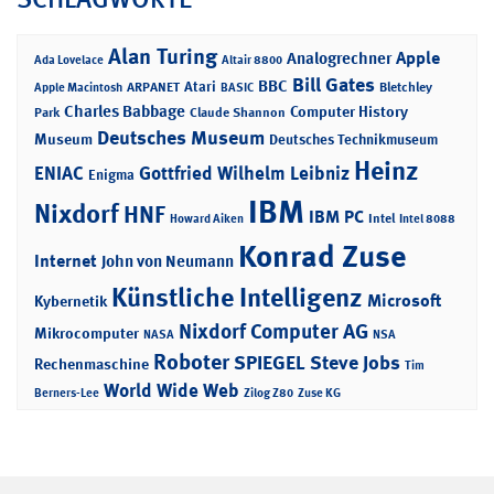
Alan Turing
Apple
Analogrechner
Ada Lovelace
Altair 8800
Bill Gates
BBC
Atari
ARPANET
Bletchley
Apple Macintosh
BASIC
Charles Babbage
Computer History
Park
Claude Shannon
Deutsches Museum
Museum
Deutsches Technikmuseum
Heinz
ENIAC
Gottfried Wilhelm Leibniz
Enigma
IBM
Nixdorf
HNF
IBM PC
Intel
Howard Aiken
Intel 8088
Konrad Zuse
Internet
John von Neumann
Künstliche Intelligenz
Microsoft
Kybernetik
Nixdorf Computer AG
Mikrocomputer
NASA
NSA
Roboter
SPIEGEL
Steve Jobs
Rechenmaschine
Tim
World Wide Web
Berners-Lee
Zilog Z80
Zuse KG