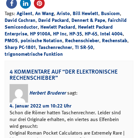
Tags:
Agilent
,
An Wang
,
Aristo
,
Bill Hewlett
,
Busicom
,
David Cochran
,
David Packard
,
Dennert & Pape
,
Fairchild
Semiconductor
,
Hewlett Packard
,
Hewlett Packard
Enterprise
,
HP 9100A
,
HP Inc
,
HP-35
,
HP-65
,
Intel 4004
,
PMOS
,
polnische Notation
,
Rechenschieber
,
Rechenstab
,
Sharp PC-1801
,
Taschenrechner
,
TI SR-50
,
trigonometrische Funktion
4 KOMMENTARE AUF “DER ELEKTRONISCHE
RECHENSCHIEBER”
Herbert Bruderer
sagt:
4. Januar 2022 um 10:22 Uhr
Schon die Römer hatten Taschenrechner. Leider sind
nur drei Originale erhalten, ein viertes aus Elfenbein
wird gesucht:
Original Roman Pocket Calculators are Extremely Rare |