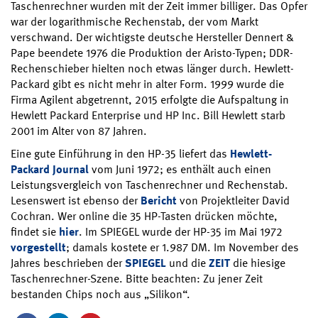
Taschenrechner wurden mit der Zeit immer billiger. Das Opfer
war der logarithmische Rechenstab, der vom Markt
verschwand. Der wichtigste deutsche Hersteller Dennert &
Pape beendete 1976 die Produktion der Aristo-Typen; DDR-
Rechenschieber hielten noch etwas länger durch. Hewlett-
Packard gibt es nicht mehr in alter Form. 1999 wurde die
Firma Agilent abgetrennt, 2015 erfolgte die Aufspaltung in
Hewlett Packard Enterprise und HP Inc. Bill Hewlett starb
2001 im Alter von 87 Jahren.
Eine gute Einführung in den HP-35 liefert das
Hewlett-
Packard Journal
vom Juni 1972; es enthält auch einen
Leistungsvergleich von Taschenrechner und Rechenstab.
Lesenswert ist ebenso der
Bericht
von Projektleiter David
Cochran. Wer online die 35 HP-Tasten drücken möchte,
findet sie
hier
. Im SPIEGEL wurde der HP-35 im Mai 1972
vorgestellt
; damals kostete er 1.987 DM. Im November des
Jahres beschrieben der
SPIEGEL
und die
ZEIT
die hiesige
Taschenrechner-Szene. Bitte beachten: Zu jener Zeit
bestanden Chips noch aus „Silikon“.