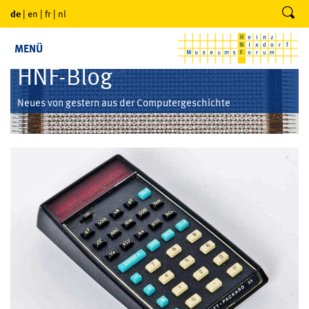
de
|
en
|
fr
|
nl
MENÜ
HNF-Blog
Neues von gestern aus der Computergeschichte