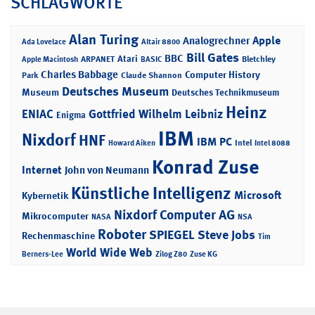
SCHLAGWORTE
Alan Turing
Apple
Analogrechner
Ada Lovelace
Altair 8800
Bill Gates
BBC
Atari
ARPANET
Bletchley
Apple Macintosh
BASIC
Charles Babbage
Computer History
Park
Claude Shannon
Deutsches Museum
Museum
Deutsches Technikmuseum
Heinz
ENIAC
Gottfried Wilhelm Leibniz
Enigma
IBM
Nixdorf
HNF
IBM PC
Intel
Howard Aiken
Intel 8088
Konrad Zuse
Internet
John von Neumann
Künstliche Intelligenz
Microsoft
Kybernetik
Nixdorf Computer AG
Mikrocomputer
NASA
NSA
Roboter
SPIEGEL
Steve Jobs
Rechenmaschine
Tim
World Wide Web
Berners-Lee
Zilog Z80
Zuse KG