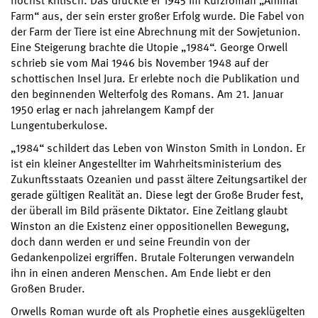
höchst kritisch. Das drückte er 1945 im Kurzroman „Animal
Farm“ aus, der sein erster großer Erfolg wurde. Die Fabel von
der Farm der Tiere ist eine Abrechnung mit der Sowjetunion.
Eine Steigerung brachte die Utopie „1984“. George Orwell
schrieb sie vom Mai 1946 bis November 1948 auf der
schottischen Insel Jura. Er erlebte noch die Publikation und
den beginnenden Welterfolg des Romans. Am 21. Januar
1950 erlag er nach jahrelangem Kampf der
Lungentuberkulose.
„1984“ schildert das Leben von Winston Smith in London. Er
ist ein kleiner Angestellter im Wahrheitsministerium des
Zukunftsstaats Ozeanien und passt ältere Zeitungsartikel der
gerade gültigen Realität an. Diese legt der Große Bruder fest,
der überall im Bild präsente Diktator. Eine Zeitlang glaubt
Winston an die Existenz einer oppositionellen Bewegung,
doch dann werden er und seine Freundin von der
Gedankenpolizei ergriffen. Brutale Folterungen verwandeln
ihn in einen anderen Menschen. Am Ende liebt er den
Großen Bruder.
Orwells Roman wurde oft als Prophetie eines ausgeklügelten