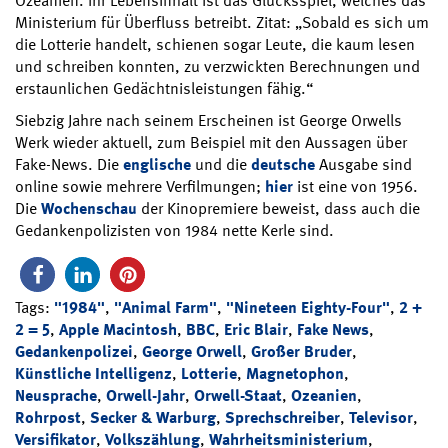
Ozeanien. Ihr Lebensinhalt ist das Glücksspiel, welches das
Ministerium für Überfluss betreibt. Zitat: „Sobald es sich um
die Lotterie handelt, schienen sogar Leute, die kaum lesen
und schreiben konnten, zu verzwickten Berechnungen und
erstaunlichen Gedächtnisleistungen fähig.“
Siebzig Jahre nach seinem Erscheinen ist George Orwells
Werk wieder aktuell, zum Beispiel mit den Aussagen über
Fake-News. Die
englische
und die
deutsche
Ausgabe sind
online sowie mehrere Verfilmungen;
hier
ist eine von 1956.
Die
Wochenschau
der Kinopremiere beweist, dass auch die
Gedankenpolizisten von 1984 nette Kerle sind.
Tags:
"1984"
,
"Animal Farm"
,
"Nineteen Eighty-Four"
,
2 +
2 = 5
,
Apple Macintosh
,
BBC
,
Eric Blair
,
Fake News
,
Gedankenpolizei
,
George Orwell
,
Großer Bruder
,
Künstliche Intelligenz
,
Lotterie
,
Magnetophon
,
Neusprache
,
Orwell-Jahr
,
Orwell-Staat
,
Ozeanien
,
Rohrpost
,
Secker & Warburg
,
Sprechschreiber
,
Televisor
,
Versifikator
,
Volkszählung
,
Wahrheitsministerium
,