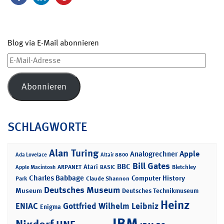
Blog via E-Mail abonnieren
E-
Mail-
Adresse
Abonnieren
SCHLAGWORTE
Alan Turing
Apple
Analogrechner
Ada Lovelace
Altair 8800
Bill Gates
BBC
Atari
ARPANET
Bletchley
Apple Macintosh
BASIC
Charles Babbage
Computer History
Park
Claude Shannon
Deutsches Museum
Museum
Deutsches Technikmuseum
Heinz
ENIAC
Gottfried Wilhelm Leibniz
Enigma
IBM