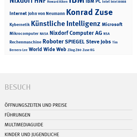
Nixdorf
HNF
IBM PC
Intel
Howard Aiken
Intel 8088
Konrad Zuse
Internet
John von Neumann
Künstliche Intelligenz
Microsoft
Kybernetik
Nixdorf Computer AG
Mikrocomputer
NASA
NSA
Roboter
SPIEGEL
Steve Jobs
Rechenmaschine
Tim
World Wide Web
Berners-Lee
Zilog Z80
Zuse KG
BESUCH
ÖFFNUNGSZEITEN UND PREISE
FÜHRUNGEN
MULTIMEDIAGUIDE
KINDER UND JUGENDLICHE