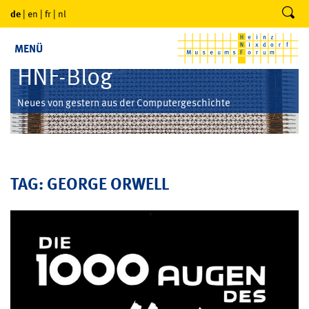
de
|
en
|
fr
|
nl
MENÜ
HNF-Blog
Neues von gestern aus der Computergeschichte
TAG: GEORGE ORWELL