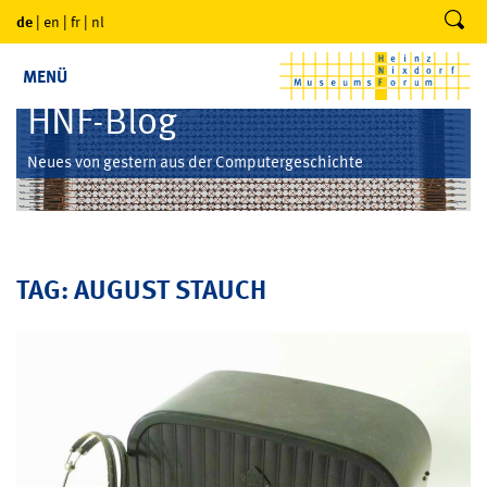
de
|
en
|
fr
|
nl
MENÜ
HNF-Blog
Neues von gestern aus der Computergeschichte
TAG: AUGUST STAUCH