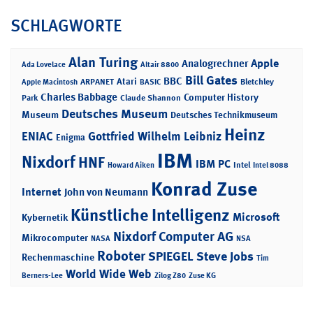
SCHLAGWORTE
Alan Turing
Apple
Analogrechner
Ada Lovelace
Altair 8800
Bill Gates
BBC
Atari
ARPANET
Bletchley
Apple Macintosh
BASIC
Charles Babbage
Computer History
Park
Claude Shannon
Deutsches Museum
Museum
Deutsches Technikmuseum
Heinz
ENIAC
Gottfried Wilhelm Leibniz
Enigma
IBM
Nixdorf
HNF
IBM PC
Intel
Howard Aiken
Intel 8088
Konrad Zuse
Internet
John von Neumann
Künstliche Intelligenz
Microsoft
Kybernetik
Nixdorf Computer AG
Mikrocomputer
NASA
NSA
Roboter
SPIEGEL
Steve Jobs
Rechenmaschine
Tim
World Wide Web
Berners-Lee
Zilog Z80
Zuse KG