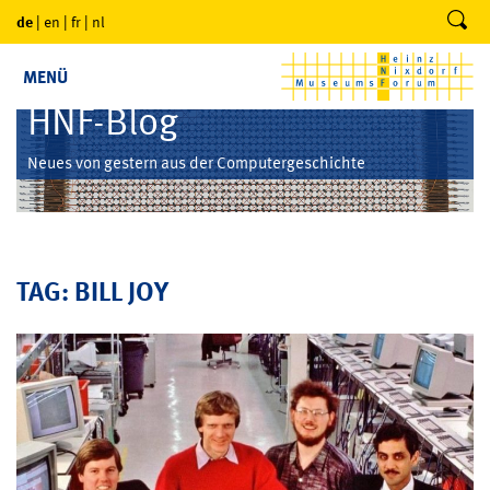
de
|
en
|
fr
|
nl
MENÜ
HNF-Blog
Neues von gestern aus der Computergeschichte
TAG: BILL JOY