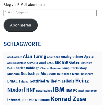
Blog via E-Mail abonnieren
E-
Mail-
Adresse
Abonnieren
SCHLAGWORTE
Alan Turing
Apple
Analogrechner
Ada Lovelace
Altair 8800
Bill Gates
BBC
Atari
ARPANET
Bletchley
Apple Macintosh
BASIC
Charles Babbage
Computer History
Park
Claude Shannon
Deutsches Museum
Museum
Deutsches Technikmuseum
Heinz
ENIAC
Gottfried Wilhelm Leibniz
Enigma
IBM
Nixdorf
HNF
IBM PC
Intel
Howard Aiken
Intel 8088
Konrad Zuse
Internet
John von Neumann