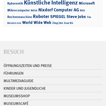
Künstliche Intelligenz
Microsoft
Kybernetik
Nixdorf Computer AG
Mikrocomputer
NASA
NSA
Roboter
SPIEGEL
Steve Jobs
Rechenmaschine
Tim
World Wide Web
Berners-Lee
Zilog Z80
Zuse KG
BESUCH
ÖFFNUNGSZEITEN UND PREISE
FÜHRUNGEN
MULTIMEDIAGUIDE
KINDER UND JUGENDLICHE
MUSEUMSSHOP
MUSEUMSCAFÉ