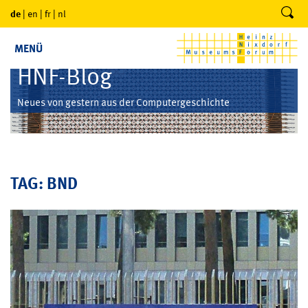
de
|
en
|
fr
|
nl
MENÜ
HNF-Blog
Neues von gestern aus der Computergeschichte
TAG: BND