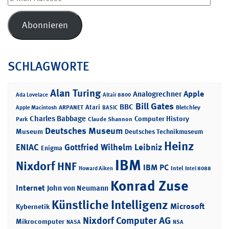
Mail-
Adresse
Abonnieren
SCHLAGWORTE
Alan Turing
Apple
Analogrechner
Ada Lovelace
Altair 8800
Bill Gates
BBC
Atari
ARPANET
Bletchley
Apple Macintosh
BASIC
Charles Babbage
Computer History
Park
Claude Shannon
Deutsches Museum
Museum
Deutsches Technikmuseum
Heinz
ENIAC
Gottfried Wilhelm Leibniz
Enigma
IBM
Nixdorf
HNF
IBM PC
Intel
Howard Aiken
Intel 8088
Konrad Zuse
Internet
John von Neumann
Künstliche Intelligenz
Microsoft
Kybernetik
Nixdorf Computer AG
Mikrocomputer
NASA
NSA