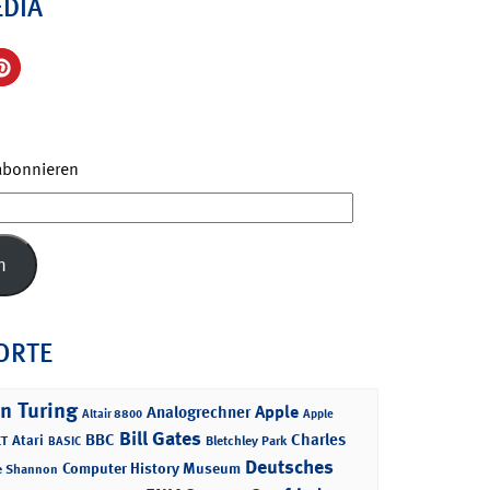
EDIA
 abonnieren
n
ORTE
n Turing
Apple
Analogrechner
Altair 8800
Apple
Bill Gates
BBC
Charles
Atari
T
Bletchley Park
BASIC
Deutsches
Computer History Museum
e Shannon