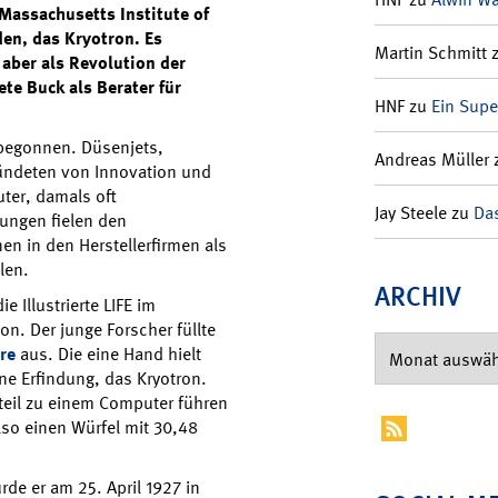
 Massachusetts Institute of
en, das Kryotron. Es
Martin Schmitt
 aber als Revolution der
te Buck als Berater für
HNF
zu
Ein Supe
 begonnen. Düsenjets,
Andreas Müller
kündeten von Innovation und
uter, damals oft
Jay Steele
zu
Das
ungen fielen den
n in den Herstellerfirmen als
len.
ARCHIV
e Illustrierte LIFE im
on. Der junge Forscher füllte
re
aus. Die eine Hand hielt
ne Erfindung, das Kryotron.
uteil zu einem Computer führen
so einen Würfel mit 30,48
de er am 25. April 1927 in