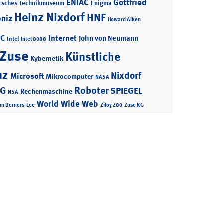
ENIAC
Gottfried
tsches Technikmuseum
Enigma
Heinz Nixdorf
HNF
bniz
Howard Aiken
PC
Internet
John von Neumann
Intel
Intel 8088
 Zuse
Künstliche
Kybernetik
nz
Nixdorf
Microsoft
Mikrocomputer
NASA
Roboter
AG
SPIEGEL
Rechenmaschine
NSA
World Wide Web
im Berners-Lee
Zilog Z80
Zuse KG