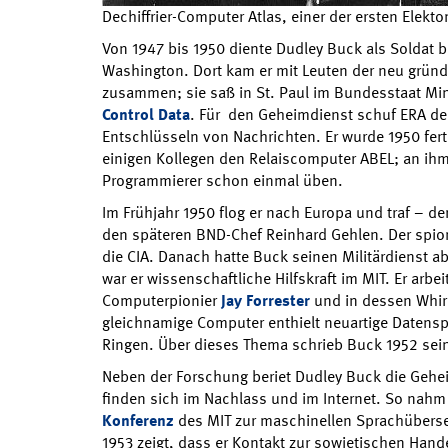
Dechiffrier-Computer Atlas, einer der ersten Elekt
Von 1947 bis 1950 diente Dudley Buck als Soldat 
Washington. Dort kam er mit Leuten der neu grün
zusammen; sie saß in St. Paul im Bundesstaat Mi
Control Data
. Für den Geheimdienst schuf ERA d
Entschlüsseln von Nachrichten. Er wurde 1950 fert
einigen Kollegen den Relaiscomputer ABEL; an ihm
Programmierer schon einmal üben.
Im Frühjahr 1950 flog er nach Europa und traf – der
den späteren BND-Chef Reinhard Gehlen. Der spioni
die CIA. Danach hatte Buck seinen Militärdienst ab
war er wissenschaftliche Hilfskraft im MIT. Er arbe
Computerpionier
Jay Forrester
und in dessen Whirl
gleichnamige Computer enthielt neuartige Datensp
Ringen. Über dieses Thema schrieb Buck 1952 sein
Neben der Forschung beriet Dudley Buck die Geh
finden sich im Nachlass und im Internet. So nahm
Konferenz
des MIT zur maschinellen Sprachüberset
1953 zeigt, dass er Kontakt zur sowjetischen Hand