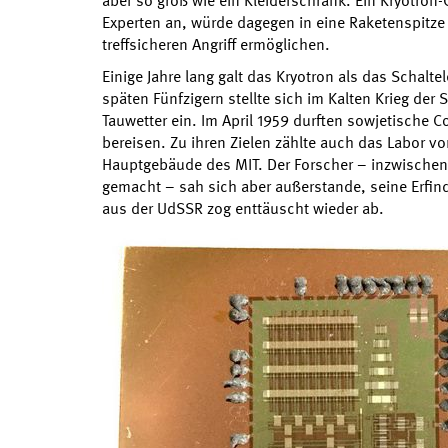
aber so groß wie ein Kleiderschrank. Ein Kryotro
Experten an, würde dagegen in eine Raketenspitz
treffsicheren Angriff ermöglichen.
Einige Jahre lang galt das Kryotron als das Schalte
späten Fünfzigern stellte sich im Kalten Krieg der
Tauwetter ein. Im April 1959 durften sowjetische 
bereisen. Zu ihren Zielen zählte auch das Labor v
Hauptgebäude des MIT. Der Forscher – inzwischen
gemacht – sah sich aber außerstande, seine Erfin
aus der UdSSR zog enttäuscht wieder ab.