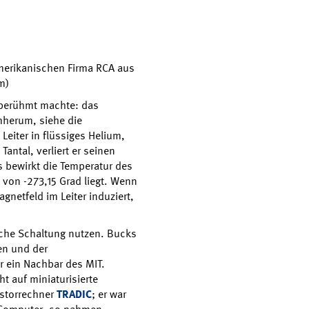
amerikanischen Firma RCA aus
m)
n berühmt machte: das
umherum, siehe die
eiter in flüssiges Helium,
antal, verliert er seinen
s bewirkt die Temperatur des
von -273,15 Grad liegt. Wenn
gnetfeld im Leiter induziert,
rische Schaltung nutzen. Bucks
en und der
r ein Nachbar des MIT.
t auf miniaturisierte
istorrechner
TRADIC
; er war