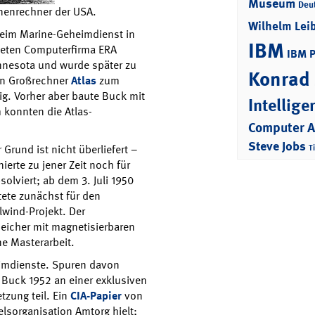
Museum
Deu
onenrechner der USA.
Wilhelm Lei
beim Marine-Geheimdienst in
IBM
deten Computerfirma ERA
IBM 
nnesota und wurde später zu
Konrad
en Großrechner
Atlas
zum
ig. Vorher aber baute Buck mit
Intellige
 konnten die Atlas-
Computer 
Steve Jobs
 Grund ist nicht überliefert –
T
erte zu jener Zeit noch für
solviert; ab dem 3. Juli 1950
itete zunächst für den
wind-Projekt. Der
eicher mit magnetisierbaren
e Masterarbeit.
eimdienste. Spuren davon
 Buck 1952 an einer exklusiven
zung teil. Ein
CIA-Papier
von
elsorganisation Amtorg hielt;