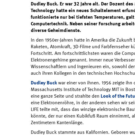
Dudley Buck. Er war 32 Jahre alt. Der Dozent des
Technology hatte ein neues Schaltelement erfund
funktionierte nur bei tiefsten Temperaturen, galt
Computertechnik. Neben seiner Forschung arbeite
diverse Geheimdienste.
In den 1950er-Jahren hatte in Amerika die Zukunft
Raketen, Atomkraft, 3D-Filme und Farbfernseher 
Fortschritt. Am fortschrittlichsten waren die Comp
Elektronengehirne genannt. Immer neue Verbesser
Wissenschaftlern und Ingenieuren ein, sowohl dene
auch ihren Kollegen in den technischen Hochschu
Dudley Buck
war einer von ihnen. 1956 zeigte ihn di
Massachusetts Institute of Technology MIT in Bost
eine ganze Seite und strahlte den
Look of the Futu
eine Elektronenröhre, in der anderen sehen wir sei
LIFE teilte mit, dass das winzige elektronische Ba
könnte, der nur einen Kubikfuß Raum einnimmt, al
Zentimetern Kantenlänge.
Dudley Buck stammte aus Kalifornien. Geboren wur