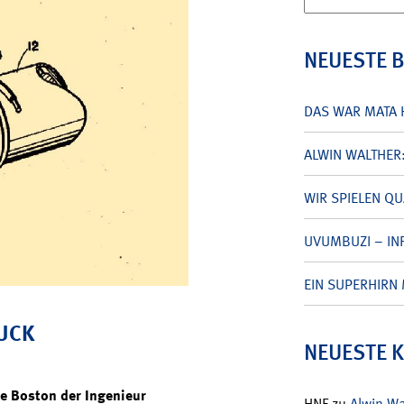
nach:
NEUESTE 
DAS WAR MATA 
ALWIN WALTHER
WIR SPIELEN Q
UVUMBUZI – INF
EIN SUPERHIRN 
BUCK
NEUESTE 
e Boston der Ingenieur
HNF
zu
Alwin W