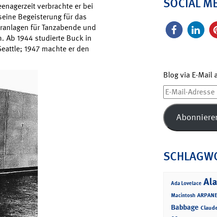
SOCIAL M
enagerzeit verbrachte er bei
seine Begeisterung für das
eranlagen für Tanzabende und
. Ab 1944 studierte Buck in
eattle; 1947 machte er den
Blog via E-Mail
E-
Mail-
Adresse
Abonniere
SCHLAGW
Ala
Ada Lovelace
ARPANE
Macintosh
Babbage
Claud