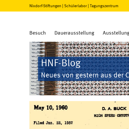
Nixdorf-Stiftungen
|
Schülerlabor
|
Tagungszentrum
Besuch
Dauerausstellung
Ausstellun
HNF-Blog
Neues von gestern aus der 