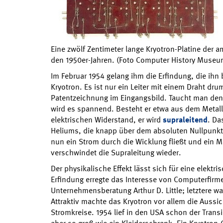
Eine zwölf Zentimeter lange Kryotron-Platine der 
den 1950er-Jahren. (Foto Computer History Museu
Im Februar 1954 gelang ihm die Erfindung, die ih
Kryotron. Es ist nur ein Leiter mit einem Draht dr
Patentzeichnung im Eingangsbild. Taucht man den L
wird es spannend. Besteht er etwa aus dem Metall T
elektrischen Widerstand, er wird
supraleitend
. Da
Heliums, die knapp über dem absoluten Nullpunkt 
nun ein Strom durch die Wicklung fließt und ein Ma
verschwindet die Supraleitung wieder.
Der physikalische Effekt lässt sich für eine elekt
Erfindung erregte das Interesse von Computerfirm
Unternehmensberatung Arthur D. Little; letztere wa
Attraktiv machte das Kryotron vor allem die Aussich
Stromkreise. 1954 lief in den USA schon der Trans