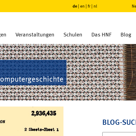
de
|
en
|
fr
|
nl
Ne
gen
Veranstaltungen
Schulen
Das HNF
Blog
Computergeschichte
BLOG-SUC
Suchen