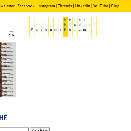
wsletter
|
Facebook
|
Instagram
|
Threads
|
LinkedIn
|
YouTube
|
Blog
HE