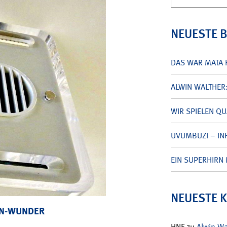
nach:
NEUESTE 
DAS WAR MATA 
ALWIN WALTHER
WIR SPIELEN Q
UVUMBUZI – INF
EIN SUPERHIRN 
NEUESTE 
GN-WUNDER
HNF
zu
Alwin W