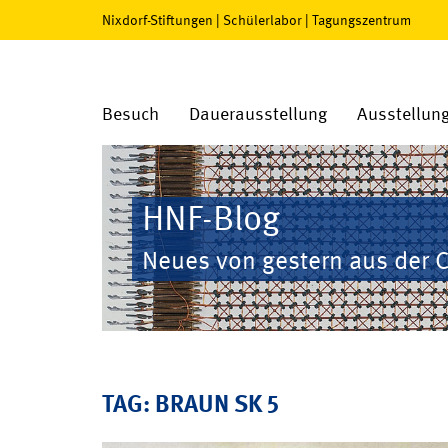
Nixdorf-Stiftungen
|
Schülerlabor
|
Tagungszentrum
Besuch
Dauerausstellung
Ausstellun
HNF-Blog
Neues von gestern aus der 
TAG: BRAUN SK 5