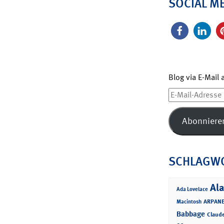
SOCIAL M
Blog via E-Mail
E-
Mail-
Adresse
Abonniere
SCHLAGW
Ala
Ada Lovelace
ARPANE
Macintosh
Babbage
Claud