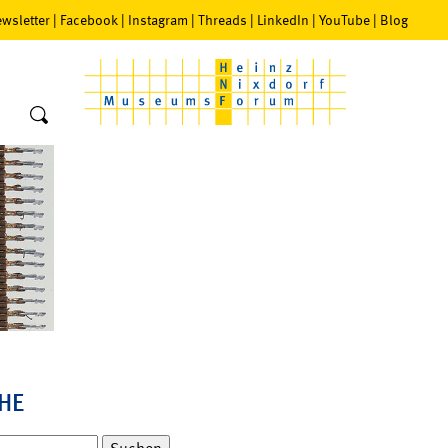
wsletter
|
Facebook
|
Instagram
|
Threads
|
LinkedIn
|
YouTube
|
Blog
HE