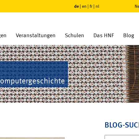
de
|
en
|
fr
|
nl
Ne
gen
Veranstaltungen
Schulen
Das HNF
Blog
Computergeschichte
BLOG-SUC
Suchen