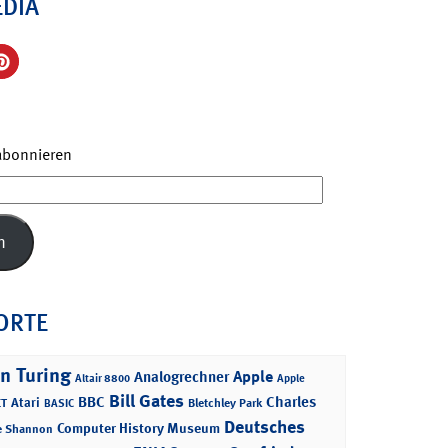
EDIA
 abonnieren
n
ORTE
n Turing
Apple
Analogrechner
Altair 8800
Apple
Bill Gates
BBC
Charles
Atari
T
Bletchley Park
BASIC
Deutsches
Computer History Museum
e Shannon