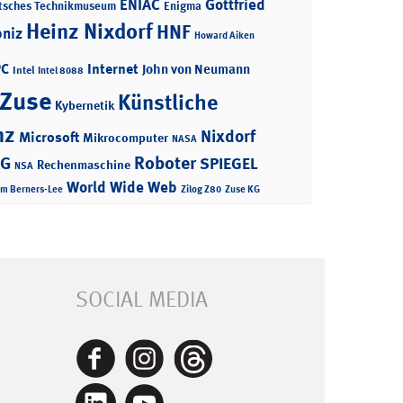
ENIAC
Gottfried
tsches Technikmuseum
Enigma
Heinz Nixdorf
HNF
bniz
Howard Aiken
PC
Internet
John von Neumann
Intel
Intel 8088
 Zuse
Künstliche
Kybernetik
nz
Nixdorf
Microsoft
Mikrocomputer
NASA
Roboter
AG
SPIEGEL
Rechenmaschine
NSA
World Wide Web
im Berners-Lee
Zilog Z80
Zuse KG
SOCIAL MEDIA