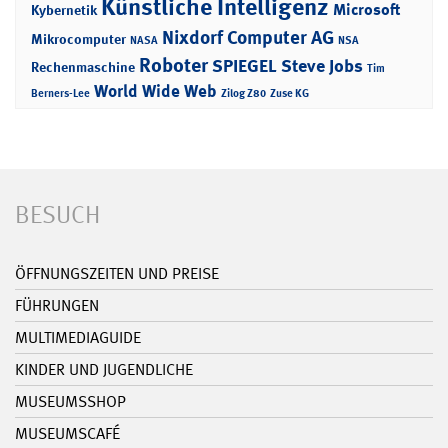
Künstliche Intelligenz
Microsoft
Kybernetik
Nixdorf Computer AG
Mikrocomputer
NASA
NSA
Roboter
SPIEGEL
Steve Jobs
Rechenmaschine
Tim
World Wide Web
Berners-Lee
Zilog Z80
Zuse KG
BESUCH
ÖFFNUNGSZEITEN UND PREISE
FÜHRUNGEN
MULTIMEDIAGUIDE
KINDER UND JUGENDLICHE
MUSEUMSSHOP
MUSEUMSCAFÉ