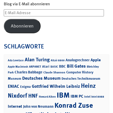
Blog via E-Mail abonnieren
E-
Mail-
Adresse
Abonnieren
SCHLAGWORTE
Alan Turing
Apple
Analogrechner
Ada Lovelace
Altair 8800
Bill Gates
BBC
Atari
ARPANET
Bletchley
Apple Macintosh
BASIC
Charles Babbage
Computer History
Park
Claude Shannon
Deutsches Museum
Museum
Deutsches Technikmuseum
Heinz
ENIAC
Gottfried Wilhelm Leibniz
Enigma
IBM
Nixdorf
HNF
IBM PC
Intel
Howard Aiken
Intel 8088
Konrad Zuse
Internet
John von Neumann