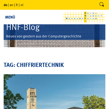
de
|
en
|
fr
|
nl
MENÜ
HNF-Blog
Neues von gestern aus der Computergeschichte
TAG: CHIFFRIERTECHNIK