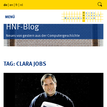
de
|
en
|
fr
|
nl
MENÜ
HNF-Blog
Neues von gestern aus der Computergeschichte
TAG: CLARA JOBS