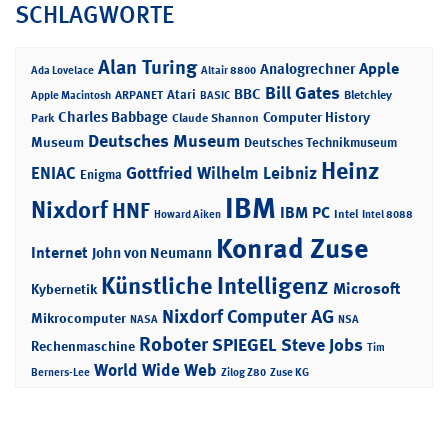
SCHLAGWORTE
Alan Turing
Apple
Analogrechner
Ada Lovelace
Altair 8800
Bill Gates
BBC
Atari
ARPANET
Bletchley
Apple Macintosh
BASIC
Charles Babbage
Computer History
Park
Claude Shannon
Deutsches Museum
Museum
Deutsches Technikmuseum
Heinz
ENIAC
Gottfried Wilhelm Leibniz
Enigma
IBM
Nixdorf
HNF
IBM PC
Intel
Howard Aiken
Intel 8088
Konrad Zuse
Internet
John von Neumann
Künstliche Intelligenz
Microsoft
Kybernetik
Nixdorf Computer AG
Mikrocomputer
NASA
NSA
Roboter
SPIEGEL
Steve Jobs
Rechenmaschine
Tim
World Wide Web
Berners-Lee
Zilog Z80
Zuse KG